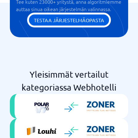
Tee kuten 23000+ yritystä, anna algoritmiemme
auttaa sinua oikean järjestelmän valinnassa.
TESTAA JÄRJESTELMÄOPASTA
Yleisimmät vertailut
kategoriassa Webhotelli