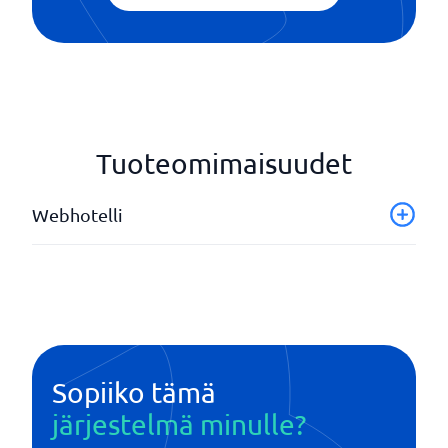
Tuoteomimaisuudet
Webhotelli
SSH-konsoli
SSL/TLS
Sähköpostipalvelut
Tietovarastointi
Varmuuskopiointi
Sopiiko tämä
Verkkotilastot
järjestelmä minulle?