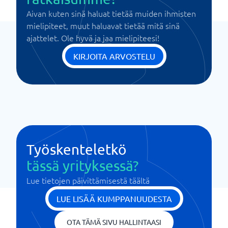
Aivan kuten sinä haluat tietää muiden ihmisten
mielipiteet, muut haluavat tietää mitä sinä
ajattelet. Ole hyvä ja jaa mielipiteesi!
KIRJOITA ARVOSTELU
Työskenteletkö
tässä yrityksessä?
Lue tietojen päivittämisestä täältä
LUE LISÄÄ KUMPPANUUDESTA
OTA TÄMÄ SIVU HALLINTAASI