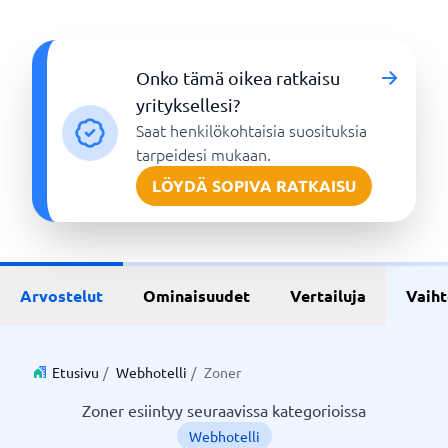
Onko tämä oikea ratkaisu
yrityksellesi?
Saat henkilökohtaisia suosituksia
tarpeidesi mukaan.
LÖYDÄ SOPIVA RATKAISU
Arvostelut
Ominaisuudet
Vertailuja
Vaih
Etusivu
/
Webhotelli
/
Zoner
Zoner esiintyy seuraavissa kategorioissa
Webhotelli