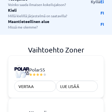
Kyllä
Ei
Voinko saada ilmaisen kokeilujakson?
Kieli
FI
Millä kielillä järjestelmä on saatavilla?
Maantieteellinen alue
FI
Missä me olemme?
Vaihtoehto Zoner
Polar55
VERTAA
LUE LISÄÄ