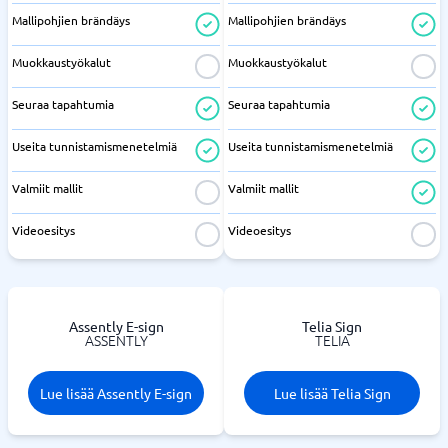
Mallipohjien brändäys
Mallipohjien brändäys
Muokkaustyökalut
Muokkaustyökalut
Seuraa tapahtumia
Seuraa tapahtumia
Useita tunnistamismenetelmiä
Useita tunnistamismenetelmiä
Valmiit mallit
Valmiit mallit
Videoesitys
Videoesitys
Assently E-sign
Telia Sign
ASSENTLY
TELIA
Lue lisää Assently E-sign
Lue lisää Telia Sign