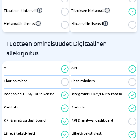
Tilauksen hintamalli
Tilauksen hintamalli
Hintamallin lisenssi
Hintamallin lisenssi
Tuotteen ominaisuudet Digitaalinen
allekirjoitus
API
API
Chat-toiminto
Chat-toiminto
Integrointi CRM/ERP:n kanssa
Integrointi CRM/ERP:n kanssa
Kielituki
Kielituki
KPI & analyysi dashboard
KPI & analyysi dashboard
Lähetä tekstiviesti
Lähetä tekstiviesti