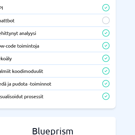
PI
hattbot
hittynyt analyysi
ow-code toimintoja
ekoäly
almiit koodimoduulit
edä ja pudota -toiminnot
sualisoidut prosessit
Blueprism