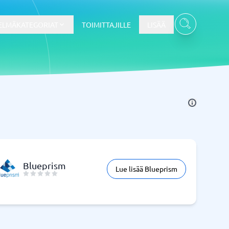
ELMÄKATEGORIAT
TOIMITTAJILLE
LISÄÄ
Kassajärjestelmä
Kassajärjestelmä
t
Kassajärjestelmäkauppa
Kassajärjestelmän ravintola
POS-järjestelmä
Blueprism
Lue lisää Blueprism