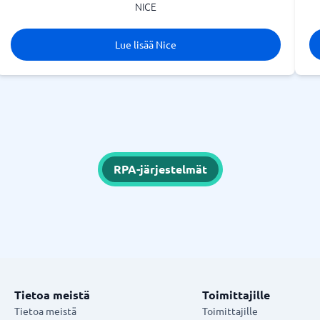
NICE
Lue lisää Nice
RPA-järjestelmät
Tietoa meistä
Toimittajille
Tietoa meistä
Toimittajille