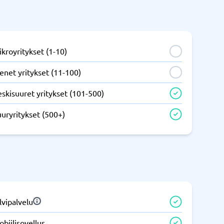
IT ja infrastruktuuri
tem
Remote desktop system
kroyritykset (1-10)
enet yritykset (11-100)
skisuuret yritykset (101-500)
uryritykset (500+)
Puhelinvaihde ja yrityspuhelut
m
Puhelimen vaihto
Auto dialer
IP-puhelin
lvipalvelu
Näytä kaikki kategoriat
→
biilisovellus