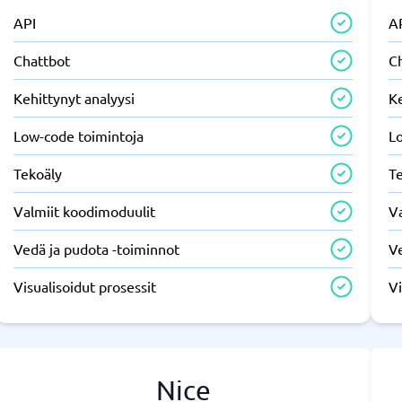
API
A
Chattbot
C
Kehittynyt analyysi
Ke
Low-code toimintoja
L
Tekoäly
T
Valmiit koodimoduulit
V
Vedä ja pudota -toiminnot
V
Visualisoidut prosessit
Vi
Nice