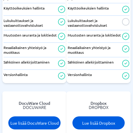
Käyttöoikeuksien hallinta
Käyttöoikeuksien hallinta
Lukukuittaukset ja
Lukukuittaukset ja
vastaanottovahvistukset
vastaanottovahvistukset
Muutosten seuranta ja lokitiedot
Muutosten seuranta ja lokitiedot
Reaaliaikainen yhteistyö ja
Reaaliaikainen yhteistyö ja
muokkaus
muokkaus
Sähköinen allekirjoittaminen
Sähköinen allekirjoittaminen
Versionhallinta
Versionhallinta
DocuWare Cloud
Dropbox
DOCUWARE
DROPBOX
Lue lisää DocuWare Cloud
Lue lisää Dropbox