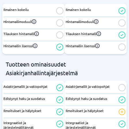
Ilmainen kokeilu
Ilmainen kokeilu
Hintamallimoduuli
Hintamallimoduuli
Tilauksen hintamalli
Tilauksen hintamalli
Hintamallin lisenssi
Hintamallin lisenssi
Tuotteen ominaisuudet
Asiakirjanhallintajärjestelmä
Asiakirjamallit ja vakiopohjat
Asiakirjamallit ja vakiopohjat
Edistynyt haku ja suodatus
Edistynyt haku ja suodatus
Ilmoitukset ja hälytykset
Ilmoitukset ja hälytykset
Integraatiot ja
Integraatiot ja
järjestelmäliitännät
järjestelmäliitännät