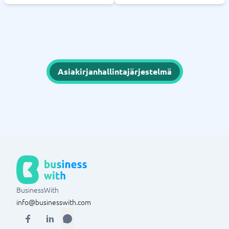
Asiakirjanhallintajärjestelmä
BusinessWith
info@businesswith.com