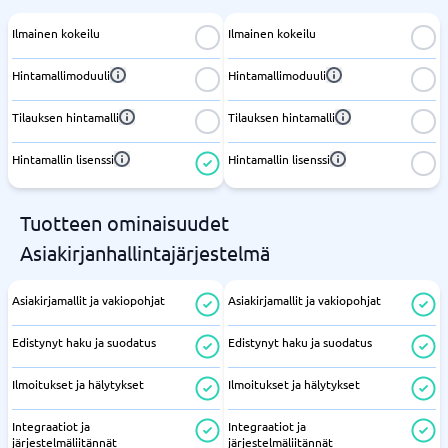
Ilmainen kokeilu
Ilmainen kokeilu
Hintamallimoduuli
Hintamallimoduuli
Tilauksen hintamalli
Tilauksen hintamalli
Hintamallin lisenssi
Hintamallin lisenssi
Tuotteen ominaisuudet
Asiakirjanhallintajärjestelmä
Asiakirjamallit ja vakiopohjat
Asiakirjamallit ja vakiopohjat
Edistynyt haku ja suodatus
Edistynyt haku ja suodatus
Ilmoitukset ja hälytykset
Ilmoitukset ja hälytykset
Integraatiot ja
Integraatiot ja
järjestelmäliitännät
järjestelmäliitännät