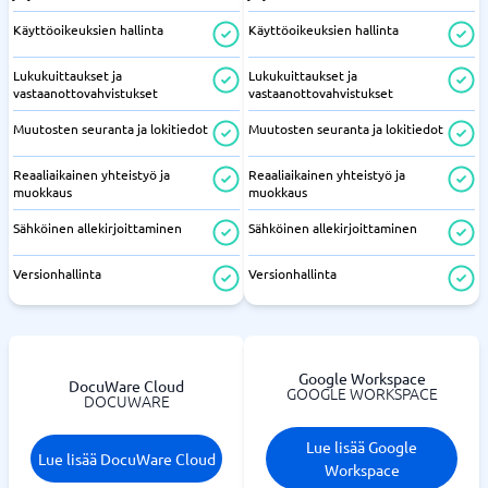
Käyttöoikeuksien hallinta
Käyttöoikeuksien hallinta
Lukukuittaukset ja
Lukukuittaukset ja
vastaanottovahvistukset
vastaanottovahvistukset
Muutosten seuranta ja lokitiedot
Muutosten seuranta ja lokitiedot
Reaaliaikainen yhteistyö ja
Reaaliaikainen yhteistyö ja
muokkaus
muokkaus
Sähköinen allekirjoittaminen
Sähköinen allekirjoittaminen
Versionhallinta
Versionhallinta
Google Workspace
DocuWare Cloud
GOOGLE WORKSPACE
DOCUWARE
Lue lisää Google
Lue lisää DocuWare Cloud
Workspace