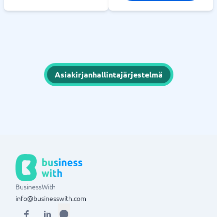
Asiakirjanhallintajärjestelmä
BusinessWith
info@businesswith.com