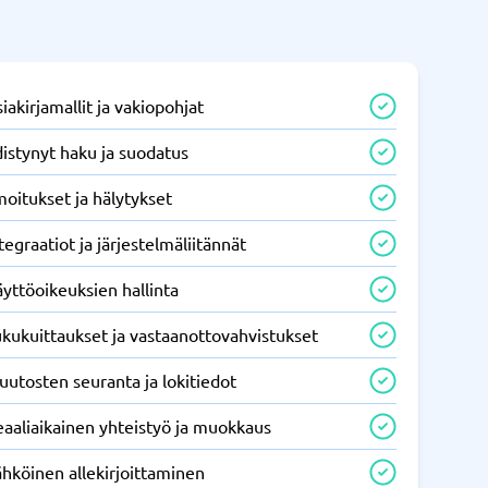
iakirjamallit ja vakiopohjat
istynyt haku ja suodatus
moitukset ja hälytykset
tegraatiot ja järjestelmäliitännät
yttöoikeuksien hallinta
kukuittaukset ja vastaanottovahvistukset
utosten seuranta ja lokitiedot
eaaliaikainen yhteistyö ja muokkaus
hköinen allekirjoittaminen