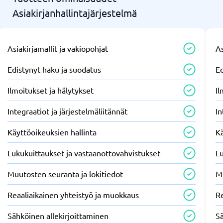
Asiakirjanhallintajärjestelmä
Asiakirjamallit ja vakiopohjat
As
Edistynyt haku ja suodatus
Ed
Ilmoitukset ja hälytykset
Il
Integraatiot ja järjestelmäliitännät
In
Käyttöoikeuksien hallinta
Kä
Lukukuittaukset ja vastaanottovahvistukset
Lu
Muutosten seuranta ja lokitiedot
Mu
Reaaliaikainen yhteistyö ja muokkaus
R
Sähköinen allekirjoittaminen
Sä