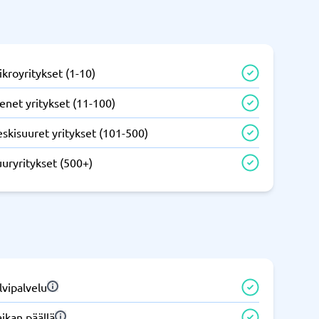
IT ja infrastruktuuri
tem
Remote desktop system
kroyritykset (1-10)
enet yritykset (11-100)
skisuuret yritykset (101-500)
uryritykset (500+)
Puhelinvaihde ja yrityspuhelut
m
Puhelimen vaihto
Auto dialer
IP-puhelin
lvipalvelu
Näytä kaikki kategoriat
→
ikan päällä