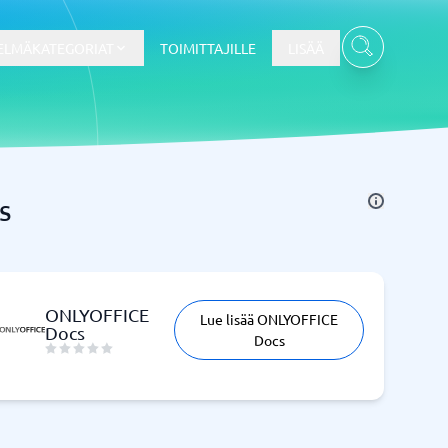
ELMÄKATEGORIAT
TOIMITTAJILLE
LISÄÄ
s
Kassajärjestelmä
Kassajärjestelmä
t
Kassajärjestelmäkauppa
Kassajärjestelmän ravintola
ONLYOFFICE
Lue lisää ONLYOFFICE
POS-järjestelmä
Docs
Docs