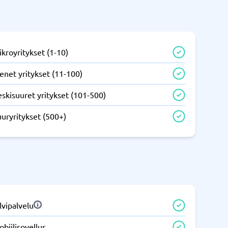
IT ja infrastruktuuri
tem
Remote desktop system
kroyritykset (1-10)
enet yritykset (11-100)
skisuuret yritykset (101-500)
uryritykset (500+)
Puhelinvaihde ja yrityspuhelut
m
Puhelimen vaihto
Auto dialer
IP-puhelin
lvipalvelu
Näytä kaikki kategoriat
→
biilisovellus