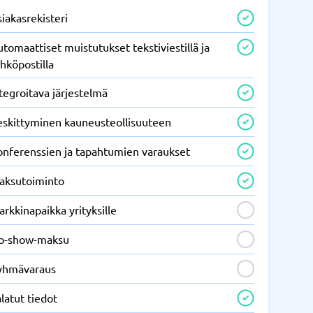
iakasrekisteri
tomaattiset muistutukset tekstiviestillä ja
hköpostilla
tegroitava järjestelmä
eskittyminen kauneusteollisuuteen
onferenssien ja tapahtumien varaukset
aksutoiminto
rkkinapaikka yrityksille
o-show-maksu
yhmävaraus
latut tiedot