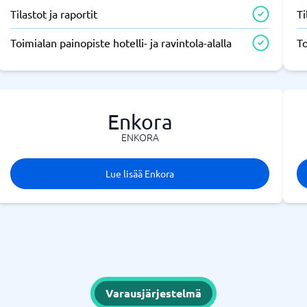
Tilastot ja raportit
Ti
Toimialan painopiste hotelli- ja ravintola-alalla
To
Enkora
ENKORA
Lue lisää Enkora
Varausjärjestelmä