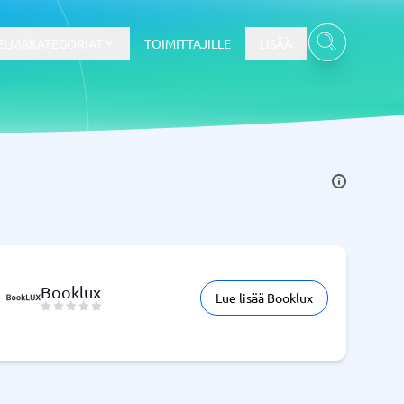
ELMÄKATEGORIAT
TOIMITTAJILLE
LISÄÄ
Kassajärjestelmä
Kassajärjestelmä
t
Kassajärjestelmäkauppa
Kassajärjestelmän ravintola
POS-järjestelmä
Booklux
Lue lisää Booklux