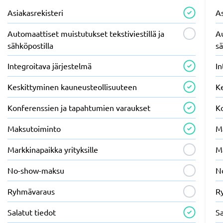
Asiakasrekisteri
As
Automaattiset muistutukset tekstiviestillä ja
Au
sähköpostilla
sä
Integroitava järjestelmä
In
Keskittyminen kauneusteollisuuteen
K
Konferenssien ja tapahtumien varaukset
K
Maksutoiminto
M
Markkinapaikka yrityksille
Ma
No-show-maksu
N
Ryhmävaraus
R
Salatut tiedot
Sa