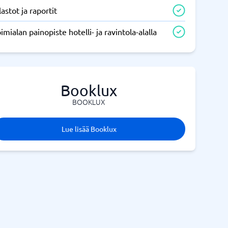
lastot ja raportit
imialan painopiste hotelli- ja ravintola-alalla
Booklux
BOOKLUX
Lue lisää Booklux