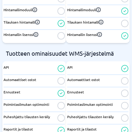
Hintamallimoduuli
Hintamallimoduuli
Tilauksen hintamalli
Tilauksen hintamalli
Hintamallin lisenssi
Hintamallin lisenssi
Tuotteen ominaisuudet WMS-järjestelmä
API
API
Automaattiset ostot
Automaattiset ostot
Ennusteet
Ennusteet
Poimintasilmukan optimointi
Poimintasilmukan optimointi
Puheohjattu tilausten keräily
Puheohjattu tilausten keräily
Raportit ja tilastot
Raportit ja tilastot