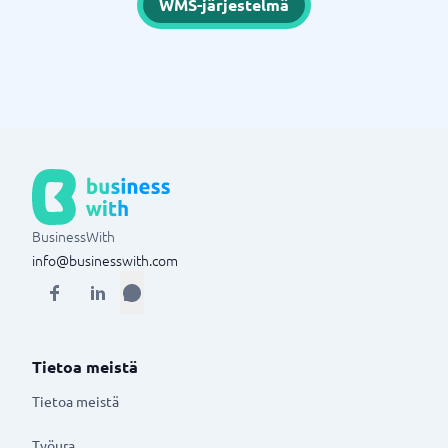
WMS-järjestelmä
BusinessWith
info@businesswith.com
Tietoa meistä
Tietoa meistä
Työura