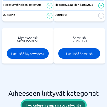
Tiedotusvälineiden kattavuus
Tiedotusvälineiden kattavuus
Uutiskirje
Uutiskirje
Mynewsdesk
Semrush
MYNEWSDESK
SEMRUSH
Lue lisää Mynewsdesk
Lue lisää Semrush
Aiheeseen liittyvät kategoriat
Työkalujen ympäristövalvonta