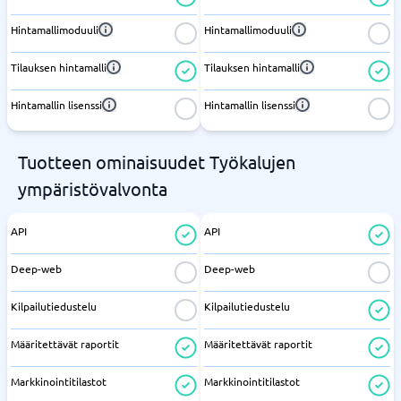
Hintamallimoduuli
Hintamallimoduuli
Tilauksen hintamalli
Tilauksen hintamalli
Hintamallin lisenssi
Hintamallin lisenssi
Tuotteen ominaisuudet Työkalujen
ympäristövalvonta
API
API
Deep-web
Deep-web
Kilpailutiedustelu
Kilpailutiedustelu
Määritettävät raportit
Määritettävät raportit
Markkinointitilastot
Markkinointitilastot