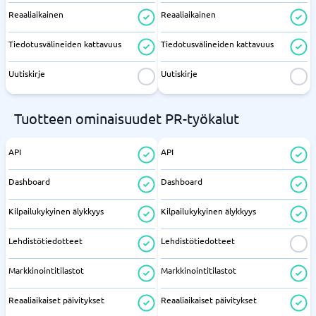
Reaaliaikainen
Reaaliaikainen
Tiedotusvälineiden kattavuus
Tiedotusvälineiden kattavuus
Uutiskirje
Uutiskirje
Tuotteen ominaisuudet PR-työkalut
API
API
Dashboard
Dashboard
Kilpailukykyinen älykkyys
Kilpailukykyinen älykkyys
Lehdistötiedotteet
Lehdistötiedotteet
Markkinointitilastot
Markkinointitilastot
Reaaliaikaiset päivitykset
Reaaliaikaiset päivitykset