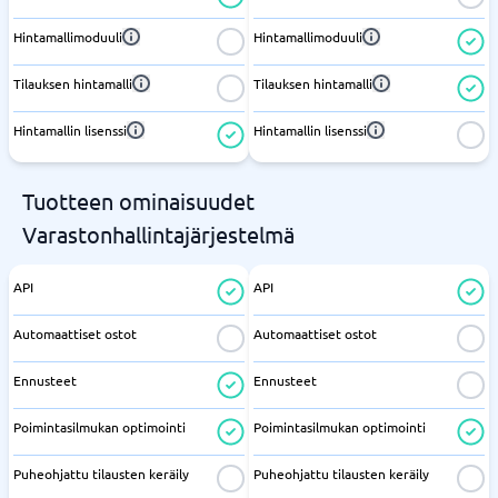
Hintamallimoduuli
Hintamallimoduuli
Tilauksen hintamalli
Tilauksen hintamalli
Hintamallin lisenssi
Hintamallin lisenssi
Tuotteen ominaisuudet
Varastonhallintajärjestelmä
API
API
Automaattiset ostot
Automaattiset ostot
Ennusteet
Ennusteet
Poimintasilmukan optimointi
Poimintasilmukan optimointi
Puheohjattu tilausten keräily
Puheohjattu tilausten keräily