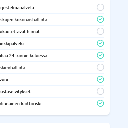
ärjestelmäpalvelu
skujen kokonaishallinta
ukautettavat hinnat
ankkipalvelu
ahaa 24 tunnin kuluessa
skienhallinta
vuni
ustaselvitykset
linnainen luottoriski