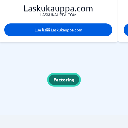
Laskukauppa.com
LASKUKAUPPA.COM
Lue lisää Laskukauppa.com
Factoring