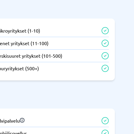
IT ja infrastruktuuri
tem
Remote desktop system
kroyritykset (1-10)
enet yritykset (11-100)
skisuuret yritykset (101-500)
uryritykset (500+)
Puhelinvaihde ja yrityspuhelut
m
Puhelimen vaihto
Auto dialer
IP-puhelin
lvipalvelu
Näytä kaikki kategoriat
→
biilisovellus