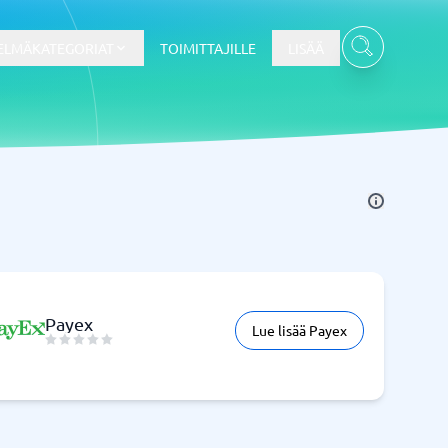
ELMÄKATEGORIAT
TOIMITTAJILLE
LISÄÄ
Kassajärjestelmä
Kassajärjestelmä
t
Kassajärjestelmäkauppa
Kassajärjestelmän ravintola
POS-järjestelmä
Payex
Lue lisää Payex