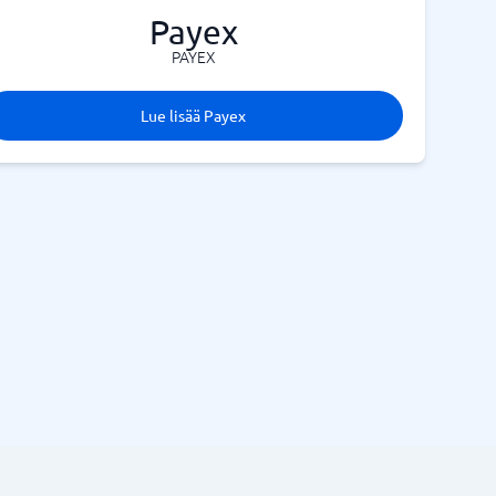
Payex
PAYEX
Lue lisää Payex