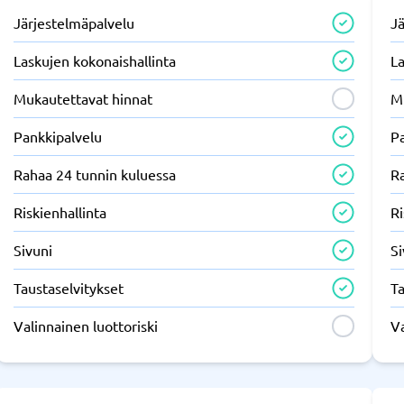
Järjestelmäpalvelu
J
Laskujen kokonaishallinta
La
Mukautettavat hinnat
M
Pankkipalvelu
P
Rahaa 24 tunnin kuluessa
R
Riskienhallinta
Ri
Sivuni
Si
Taustaselvitykset
Ta
Valinnainen luottoriski
Va