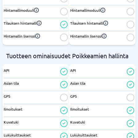
Hintamallimoduuli
Hintamallimoduuli
Tilauksen hintamalli
Tilauksen hintamalli
Hintamallin lisenssi
Hintamallin lisenssi
Tuotteen ominaisuudet Poikkeamien hallinta
API
API
Asian tila
Asian tila
GPS
GPS
Ilmoitukset
Ilmoitukset
Kuvatuki
Kuvatuki
Lukukuittaukset
Lukukuittaukset