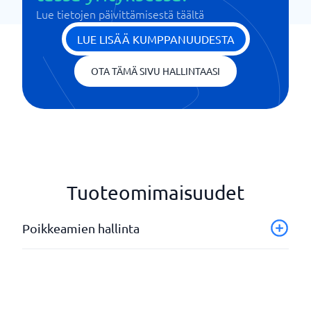
Lue tietojen päivittämisestä täältä
LUE LISÄÄ KUMPPANUUDESTA
OTA TÄMÄ SIVU HALLINTAASI
Tuoteomimaisuudet
Poikkeamien hallinta
API
Asian tila
Ilmoitukset