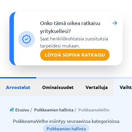
Onko tämä oikea ratkaisu
yrityksellesi?
Saat henkilökohtaisia suosituksia
tarpeidesi mukaan.
LÖYDÄ SOPIVA RATKAISU
Arvostelut
Ominaisuudet
Vertailuja
Vaih
Etusivu
/
Poikkeamien hallinta
/
PoikkeamaVelho
PoikkeamaVelho esiintyy seuraavissa kategorioissa
Poikkeamien hallinta