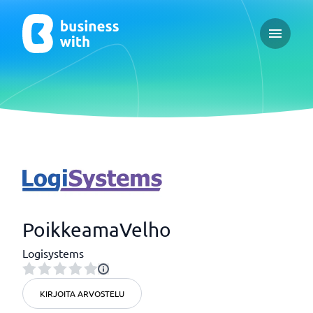
Open ma
PoikkeamaVelho
Logisystems
KIRJOITA ARVOSTELU