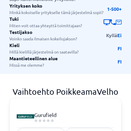
Yrityksen koko
1-500+
Minkä kokoiselle yritykselle tämä järjestelmä sopii?
Tuki
Miten voit ottaa yhteyttä toimittajaan?
Testijakso
Kyllä
Ei
Voinko saada ilmaisen kokeilujakson?
Kieli
FI
Millä kielillä järjestelmä on saatavilla?
Maantieteellinen alue
FI
Missä me olemme?
Vaihtoehto PoikkeamaVelho
Gurufield