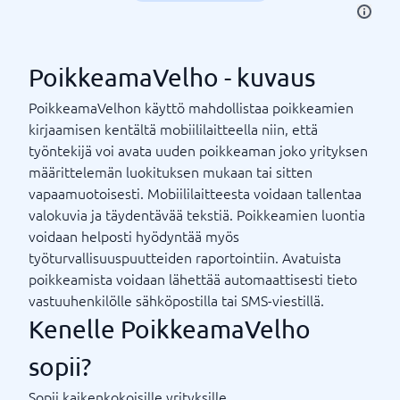
PoikkeamaVelho - kuvaus
PoikkeamaVelhon käyttö mahdollistaa poikkeamien
kirjaamisen kentältä mobiililaitteella niin, että
työntekijä voi avata uuden poikkeaman joko yrityksen
määrittelemän luokituksen mukaan tai sitten
vapaamuotoisesti. Mobiililaitteesta voidaan tallentaa
valokuvia ja täydentävää tekstiä. Poikkeamien luontia
voidaan helposti hyödyntää myös
työturvallisuuspuutteiden raportointiin. Avatuista
poikkeamista voidaan lähettää automaattisesti tieto
vastuuhenkilölle sähköpostilla tai SMS-viestillä.
Kenelle PoikkeamaVelho
sopii?
Sopii kaikenkokoisille yrityksille.