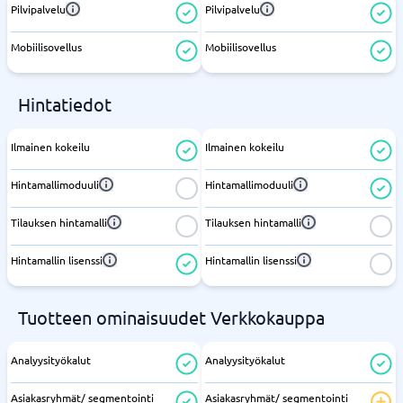
Pilvipalvelu
Pilvipalvelu
Mobiilisovellus
Mobiilisovellus
Hintatiedot
Ilmainen kokeilu
Ilmainen kokeilu
Hintamallimoduuli
Hintamallimoduuli
Tilauksen hintamalli
Tilauksen hintamalli
Hintamallin lisenssi
Hintamallin lisenssi
Tuotteen ominaisuudet Verkkokauppa
Analyysityökalut
Analyysityökalut
Asiakasryhmät/ segmentointi
Asiakasryhmät/ segmentointi