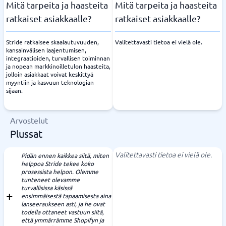
Mitä tarpeita ja haasteita
Mitä tarpeita ja haasteita
ratkaiset asiakkaalle?
ratkaiset asiakkaalle?
Stride ratkaisee skaalautuvuuden,
Valitettavasti tietoa ei vielä ole.
kansainvälisen laajentumisen,
integraatioiden, turvallisen toiminnan
ja nopean markkinoilletulon haasteita,
jolloin asiakkaat voivat keskittyä
myyntiin ja kasvuun teknologian
sijaan.
Arvostelut
Plussat
Valitettavasti tietoa ei vielä ole.
Pidän ennen kaikkea siitä, miten
helppoa Stride tekee koko
prosessista helpon. Olemme
tunteneet olevamme
turvallisissa käsissä
ensimmäisestä tapaamisesta aina
lanseeraukseen asti, ja he ovat
todella ottaneet vastuun siitä,
että ymmärrämme Shopifyn ja