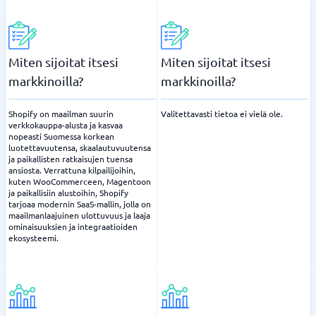
Miten sijoitat itsesi
Miten sijoitat itsesi
markkinoilla?
markkinoilla?
Shopify on maailman suurin
Valitettavasti tietoa ei vielä ole.
verkkokauppa-alusta ja kasvaa
nopeasti Suomessa korkean
luotettavuutensa, skaalautuvuutensa
ja paikallisten ratkaisujen tuensa
ansiosta. Verrattuna kilpailijoihin,
kuten WooCommerceen, Magentoon
ja paikallisiin alustoihin, Shopify
tarjoaa modernin SaaS-mallin, jolla on
maailmanlaajuinen ulottuvuus ja laaja
ominaisuuksien ja integraatioiden
ekosysteemi.