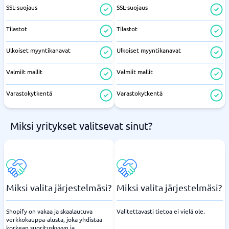
SSL-suojaus
SSL-suojaus
Tilastot
Tilastot
Ulkoiset myyntikanavat
Ulkoiset myyntikanavat
Valmiit mallit
Valmiit mallit
Varastokytkentä
Varastokytkentä
Miksi yritykset valitsevat sinut?
Miksi valita järjestelmäsi?
Miksi valita järjestelmäsi?
Shopify on vakaa ja skaalautuva
Valitettavasti tietoa ei vielä ole.
verkkokauppa-alusta, joka yhdistää
korkean suorituskyvyn ja