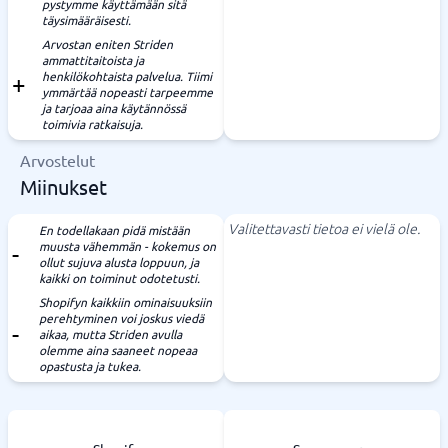
pystymme käyttämään sitä
täysimääräisesti.
Arvostan eniten Striden
ammattitaitoista ja
henkilökohtaista palvelua. Tiimi
ymmärtää nopeasti tarpeemme
ja tarjoaa aina käytännössä
toimivia ratkaisuja.
Arvostelut
Miinukset
Valitettavasti tietoa ei vielä ole.
En todellakaan pidä mistään
muusta vähemmän - kokemus on
ollut sujuva alusta loppuun, ja
kaikki on toiminut odotetusti.
Shopifyn kaikkiin ominaisuuksiin
perehtyminen voi joskus viedä
aikaa, mutta Striden avulla
olemme aina saaneet nopeaa
opastusta ja tukea.