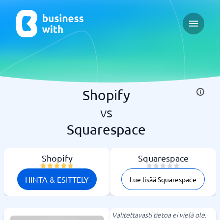
Open ma
Shopify
vs
Squarespace
Shopify
Squarespace
HINTA & ESITTELY
Lue lisää Squarespace
Valitettavasti tietoa ei vielä ole.