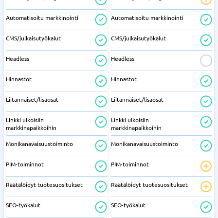
Automatisoitu markkinointi
Automatisoitu markkinointi
CMS/julkaisutyökalut
CMS/julkaisutyökalut
Headless
Headless
Hinnastot
Hinnastot
Liitännäiset/lisäosat
Liitännäiset/lisäosat
Linkki ulkoisiin
Linkki ulkoisiin
markkinapaikkoihin
markkinapaikkoihin
Monikanavaisuustoiminto
Monikanavaisuustoiminto
PIM-toiminnot
PIM-toiminnot
Räätälöidyt tuotesuositukset
Räätälöidyt tuotesuositukset
SEO-työkalut
SEO-työkalut