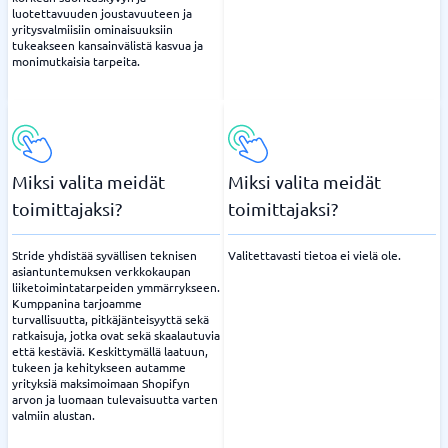
luotettavuuden joustavuuteen ja
yritysvalmiisiin ominaisuuksiin
tukeakseen kansainvälistä kasvua ja
monimutkaisia ​​tarpeita.
Miksi valita meidät
Miksi valita meidät
toimittajaksi?
toimittajaksi?
Stride yhdistää syvällisen teknisen
Valitettavasti tietoa ei vielä ole.
asiantuntemuksen verkkokaupan
liiketoimintatarpeiden ymmärrykseen.
Kumppanina tarjoamme
turvallisuutta, pitkäjänteisyyttä sekä
ratkaisuja, jotka ovat sekä skaalautuvia
että kestäviä. Keskittymällä laatuun,
tukeen ja kehitykseen autamme
yrityksiä maksimoimaan Shopifyn
arvon ja luomaan tulevaisuutta varten
valmiin alustan.