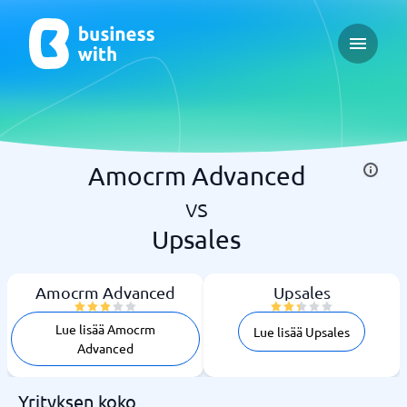
Open ma
Amocrm Advanced
vs
Upsales
Amocrm Advanced
Upsales
Lue lisää Amocrm
Lue lisää Upsales
Advanced
Yrityksen koko