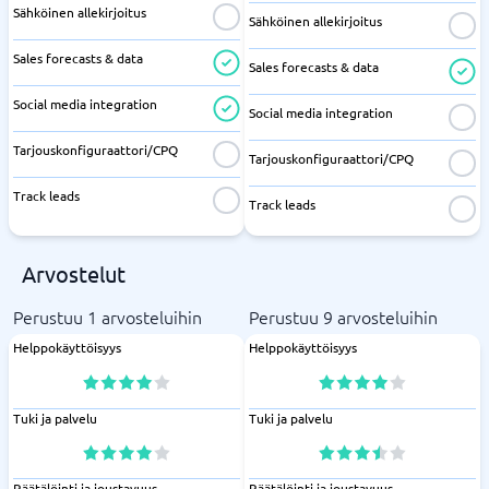
Sähköinen allekirjoitus
Sähköinen allekirjoitus
Sales forecasts & data
Sales forecasts & data
Social media integration
Social media integration
Tarjouskonfiguraattori/CPQ
Tarjouskonfiguraattori/CPQ
Track leads
Track leads
Arvostelut
Perustuu 1 arvosteluihin
Perustuu 9 arvosteluihin
Helppokäyttöisyys
Helppokäyttöisyys
Tuki ja palvelu
Tuki ja palvelu
Räätälöinti ja joustavuus
Räätälöinti ja joustavuus