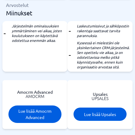
Arvostelut
Miinukset
Järjestelmän ominaisuuksien
Laskeutumissivut ja sähköpostin
ymmärtäminen vei aikaa, joten
rakentaja saattavat tarvita
koulutukseen on käytettävä
parannuksia.
odotettua enemmän aikaa.
Kyseessä ei mielestäni ole
yksinkertainen CRM-järjestelmä.
Sen opettelu vie aikaa, ja on
odotettavissa melko pitkä
käynnistysvaihe, ennen kuin
organisaatio arvostaa sitä.
Amocrm Advanced
Upsales
AMOCRM
UPSALES
Lue lisää Amocrm
Lue lisää Upsales
Advanced