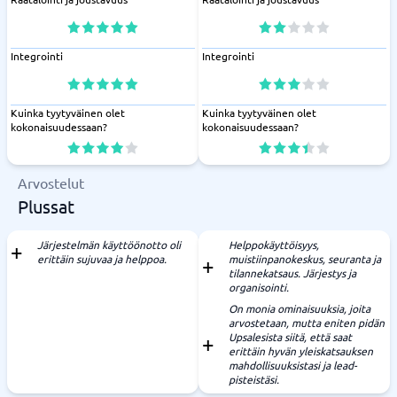
Integrointi
Integrointi
Kuinka tyytyväinen olet
Kuinka tyytyväinen olet
kokonaisuudessaan?
kokonaisuudessaan?
Arvostelut
Plussat
Järjestelmän käyttöönotto oli
Helppokäyttöisyys,
erittäin sujuvaa ja helppoa.
muistiinpanokeskus, seuranta ja
tilannekatsaus. Järjestys ja
organisointi.
On monia ominaisuuksia, joita
arvostetaan, mutta eniten pidän
Upsalesista siitä, että saat
erittäin hyvän yleiskatsauksen
mahdollisuuksistasi ja lead-
pisteistäsi.