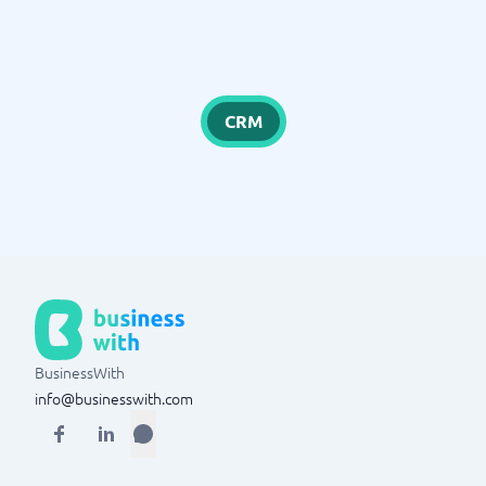
CRM
BusinessWith
info@businesswith.com