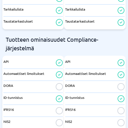
Tarkkailulista
Tarkkailulista
Taustatarkastukset
Taustatarkastukset
Tuotteen ominaisuudet Compliance-
järjestelmä
API
API
Automaattiset ilmoitukset
Automaattiset ilmoitukset
DORA
DORA
ID-tunnistus
ID-tunnistus
IFRS16
IFRS16
NIS2
NIS2