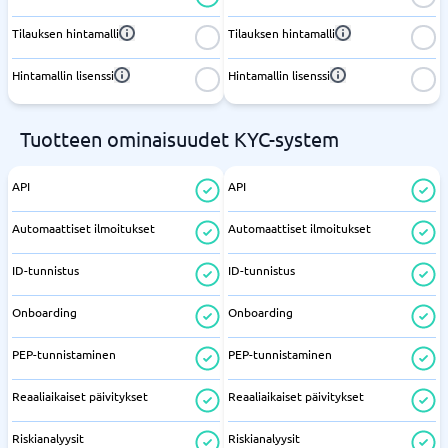
Tilauksen hintamalli
Tilauksen hintamalli
Hintamallin lisenssi
Hintamallin lisenssi
Tuotteen ominaisuudet KYC-system
API
API
Automaattiset ilmoitukset
Automaattiset ilmoitukset
ID-tunnistus
ID-tunnistus
Onboarding
Onboarding
PEP-tunnistaminen
PEP-tunnistaminen
Reaaliaikaiset päivitykset
Reaaliaikaiset päivitykset
Riskianalyysit
Riskianalyysit