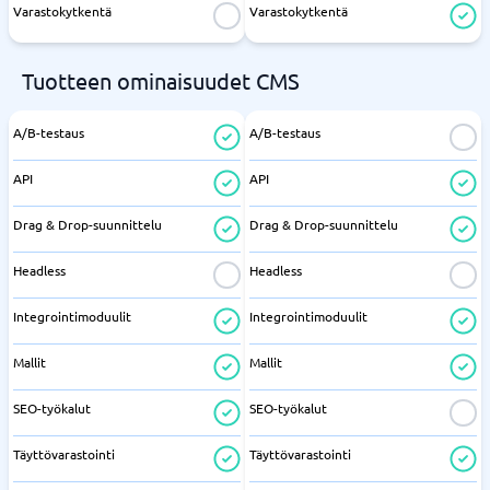
Varastokytkentä
Varastokytkentä
Tuotteen ominaisuudet CMS
A/B-testaus
A/B-testaus
API
API
Drag & Drop-suunnittelu
Drag & Drop-suunnittelu
Headless
Headless
Integrointimoduulit
Integrointimoduulit
Mallit
Mallit
SEO-työkalut
SEO-työkalut
Täyttövarastointi
Täyttövarastointi