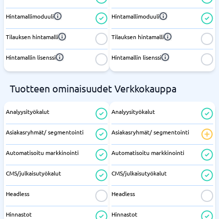
Hintamallimoduuli
Hintamallimoduuli
Tilauksen hintamalli
Tilauksen hintamalli
Hintamallin lisenssi
Hintamallin lisenssi
Tuotteen ominaisuudet Verkkokauppa
Analyysityökalut
Analyysityökalut
Asiakasryhmät/ segmentointi
Asiakasryhmät/ segmentointi
Automatisoitu markkinointi
Automatisoitu markkinointi
CMS/julkaisutyökalut
CMS/julkaisutyökalut
Headless
Headless
Hinnastot
Hinnastot