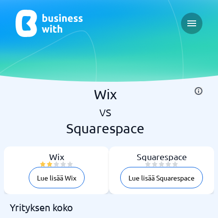
Open ma
Wix
vs
Squarespace
Wix
Squarespace
Lue lisää Wix
Lue lisää Squarespace
Yrityksen koko