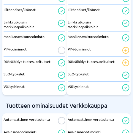
Liitännäiset/lisäosat
Liitännäiset/lisäosat
Linkki ulkoisiin
Linkki ulkoisiin
markkinapaikkoihin
markkinapaikkoihin
Monikanavaisuustoiminto
Monikanavaisuustoiminto
PIM-toiminnot
PIM-toiminnot
Räätälöidyt tuotesuositukset
Räätälöidyt tuotesuositukset
SEO-työkalut
SEO-työkalut
Välityshinnat
Välityshinnat
Tuotteen ominaisuudet Verkkokauppa
Automaattinen verolaskenta
Automaattinen verolaskenta
Avainsanaoptimointi
Avainsanaoptimointi