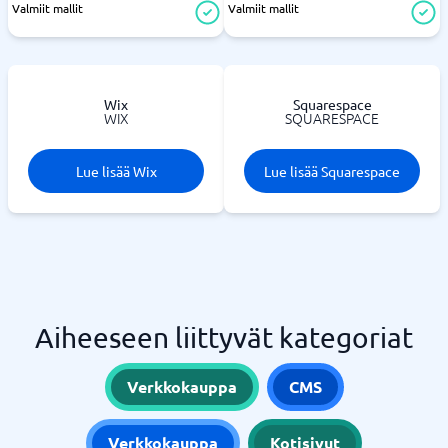
Valmiit mallit
Valmiit mallit
Wix
Squarespace
WIX
SQUARESPACE
Lue lisää Wix
Lue lisää Squarespace
Aiheeseen liittyvät kategoriat
Verkkokauppa
CMS
Verkkokauppa
Kotisivut