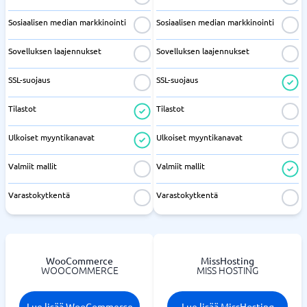
Sosiaalisen median markkinointi
Sosiaalisen median markkinointi
Sovelluksen laajennukset
Sovelluksen laajennukset
SSL-suojaus
SSL-suojaus
Tilastot
Tilastot
Ulkoiset myyntikanavat
Ulkoiset myyntikanavat
Valmiit mallit
Valmiit mallit
Varastokytkentä
Varastokytkentä
WooCommerce
MissHosting
WOOCOMMERCE
MISS HOSTING
Lue lisää WooCommerce
Lue lisää MissHosting