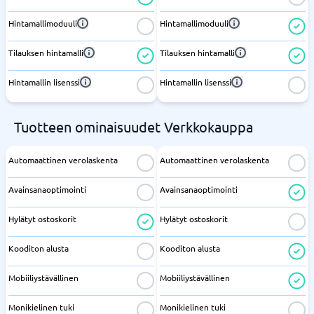
Hintamallimoduuli
Hintamallimoduuli
Tilauksen hintamalli
Tilauksen hintamalli
Hintamallin lisenssi
Hintamallin lisenssi
Tuotteen ominaisuudet Verkkokauppa
Automaattinen verolaskenta
Automaattinen verolaskenta
Avainsanaoptimointi
Avainsanaoptimointi
Hylätyt ostoskorit
Hylätyt ostoskorit
Kooditon alusta
Kooditon alusta
Mobiiliystävällinen
Mobiiliystävällinen
Monikielinen tuki
Monikielinen tuki