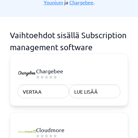
Younium
ja
Chargebee
.
Vaihtoehdot sisällä Subscription
management software
Chargebee
VERTAA
LUE LISÄÄ
Cloudmore