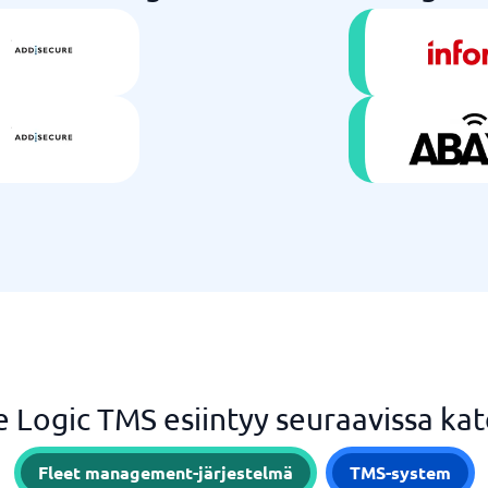
 Logic TMS esiintyy seuraavissa kat
Fleet management-järjestelmä
TMS-system