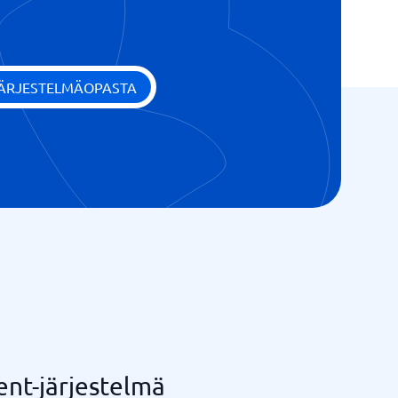
JÄRJESTELMÄOPASTA
ent-järjestelmä