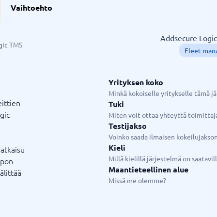
projekti
HR & Talent
Vaihtoehto
suunnittelutyökalu
stysjärjestelmä
rjestelmä
HR analytics
LXP järjestelmä
Onboarding-työkalu
Osaamisen kehittämistyökalu
Performance management-sys
Pulssin mittaus
Talent management
Työntekijäkysely
Whistleblower-järjestelmä
hallinnan työkalut
HR Järjestelmä
hallintajärjestelmä
LMS
Addsecure Logic 
tointijärjestelmä
HRD-järjestelmä
gic TMS
Fleet man
tointisovellus
Työntekijän haastattelu
hjelmisto
E-learning
tem
Henkilöstöjärjestelmä
Yrityksen koko
kki 9 →
Näytä kaikki 15 →
Minkä kokoiselle yritykselle tämä jä
eittien
Tuki
gic
ointi ja viestintä
Palkanlaskenta ja kirjanpito
Miten voit ottaa yhteyttä toimittaj
Testijakso
Matkakirjanpitojärjestelmä
Workforce management syste
Yrityspankki
kki
Palkkajärjestelmä
Voinko saada ilmaisen kokeilujakso
lut
Kulujen hallinta
Kieli
ratkaisu
alut
Laskutusohjelma
Millä kielillä järjestelmä on saatavil
lpon
ajärjestelmä
Ajopäiväkirja
Maantieteellinen alue
älittää
en ympäristövalvonta
Factoring
Missä me olemme?
Kirjanpito-ohjelmisto
Näytä kaikki 9 →
Aloitusopas