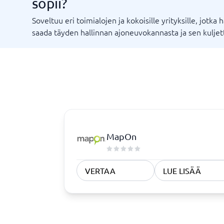
sopii?
Rekrytointi ja ATS
Sopimus
Soveltuu eri toimialojen ja kokoisille yrityksille, jotka 
ATS-järjestelmä
Complian
saada täyden hallinnan ajoneuvokannasta ja sen kuljett
Rekrytointityökalu
Digitaali
Digitaali
KYC-syst
Sopimust
Vaatimustenmukaisuus
MapOn
Fysisiä turvajärjestelmiä
Consent management platform
Endpoint security
VERTAA
LUE LISÄÄ
Kyberturvallisuusohjelma
Tietosuoja ja GDPR