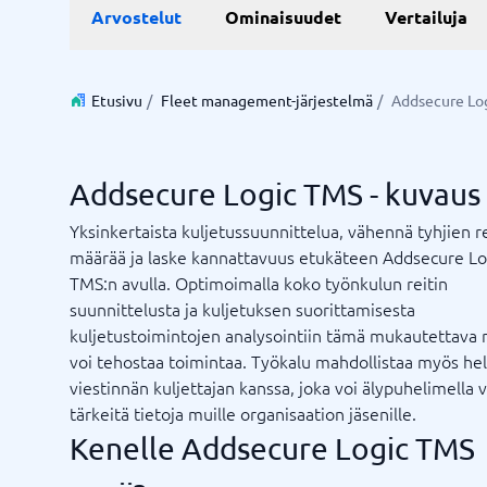
Live chat ja chatbot
Aika ja 
Arvostelut
Ominaisuudet
Vertailuja
Resurssi
Työjärje
Varausjä
Chatbot
Projektin
Live-chat
Projektin
Aikarapor
Etusivu
/
Fleet management-järjestelmä
/
Addsecure Lo
Aikarapor
Ajoituso
BPM-sys
Addsecure Logic TMS - kuvaus
Näytä kai
Yksinkertaista kuljetussuunnittelua, vähennä tyhjien r
määrää ja laske kannattavuus etukäteen Addsecure Lo
Liiketoimintajärjestelmä
Markkin
TMS:n avulla. Optimoimalla koko työnkulun reitin
Supply chain management-system
WMS-järjestelmä
Liiketoimintajärjestelmä
Mediapan
suunnittelusta ja kuljetuksen suorittamisesta
Talousjärjestelmä
PR-työka
kuljetustoimintojen analysointiin tämä mukautettava 
Varastonhallintajärjestelmä
SEO työk
voi tehostaa toimintaa. Työkalu mahdollistaa myös he
Ostojärjestelmä
Tapahtum
viestinnän kuljettajan kanssa, joka voi älypuhelimella v
ERP-järjestelmä
Työkaluj
tärkeitä tietoja muille organisaation jäsenille.
Integraatioalusta
Etkö ole varma, mikä järjestelmä?
Kenelle Addsecure Logic TMS
Näytä kaikki 8 →
Järjestelmäopas löytää oikean muutamassa minuutissa.