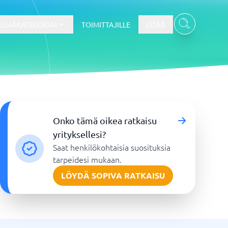
ELMÄKATEGORIAT
TOIMITTAJILLE
LISÄÄ
Kassajärjestelmä
Onko tämä oikea ratkaisu
Kassajärjestelmä
yrityksellesi?
t
Kassajärjestelmäkauppa
Saat henkilökohtaisia suosituksia
Kassajärjestelmän ravintola
tarpeidesi mukaan.
POS-järjestelmä
LÖYDÄ SOPIVA RATKAISU