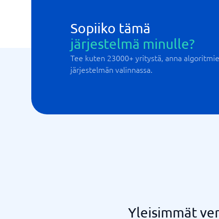
Sopiiko tämä
järjestelmä minulle?
Tee kuten 23000+ yritystä, anna algoritm
järjestelmän valinnassa.
Yleisimmät ver