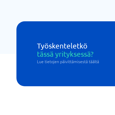
Työskenteletkö
tässä yrityksessä?
Lue tietojen päivittämisestä täältä