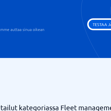
TESTAA 
iemme auttaa sinua oikean
tailut kategoriassa Fleet managem