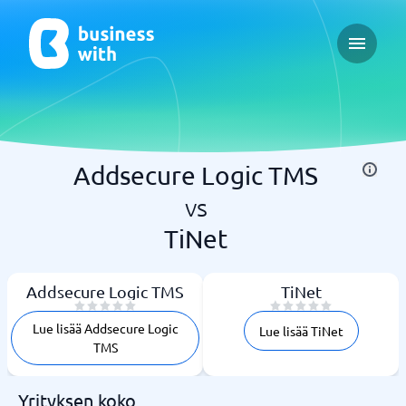
Open ma
Addsecure Logic TMS
vs
TiNet
Addsecure Logic TMS
TiNet
Lue lisää Addsecure Logic
Lue lisää TiNet
TMS
Yrityksen koko