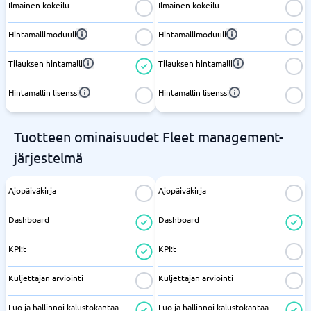
Ilmainen kokeilu
Ilmainen kokeilu
Hintamallimoduuli
Hintamallimoduuli
Tilauksen hintamalli
Tilauksen hintamalli
Hintamallin lisenssi
Hintamallin lisenssi
Tuotteen ominaisuudet Fleet management-
järjestelmä
Ajopäiväkirja
Ajopäiväkirja
Dashboard
Dashboard
KPI:t
KPI:t
Kuljettajan arviointi
Kuljettajan arviointi
Luo ja hallinnoi kalustokantaa
Luo ja hallinnoi kalustokantaa