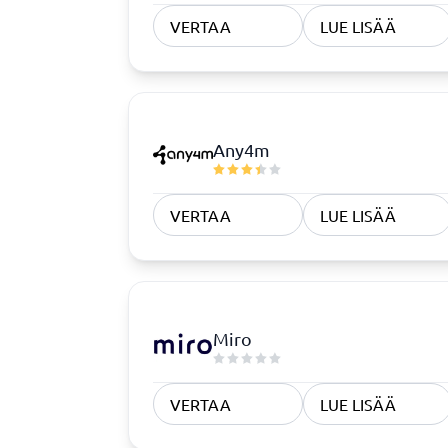
Rekrytointi ja ATS
Sopimus
VERTAA
LUE LISÄÄ
ATS-järjestelmä
Complian
Rekrytointityökalu
Digitaali
Digitaali
KYC-syst
Any4m
Sopimust
VERTAA
LUE LISÄÄ
Vaatimustenmukaisuus
Fysisiä turvajärjestelmiä
Consent management platform
Miro
Endpoint security
Kyberturvallisuusohjelma
Tietosuoja ja GDPR
VERTAA
LUE LISÄÄ