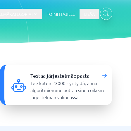
ELMÄKATEGORIAT
TOIMITTAJILLE
LISÄÄ
Kassajärjestelmä
Kassajärjestelmä
Testaa järjestelmäopasta
t
Kassajärjestelmäkauppa
Tee kuten 23000+ yritystä, anna
Kassajärjestelmän ravintola
algoritmiemme auttaa sinua oikean
POS-järjestelmä
järjestelmän valinnassa.