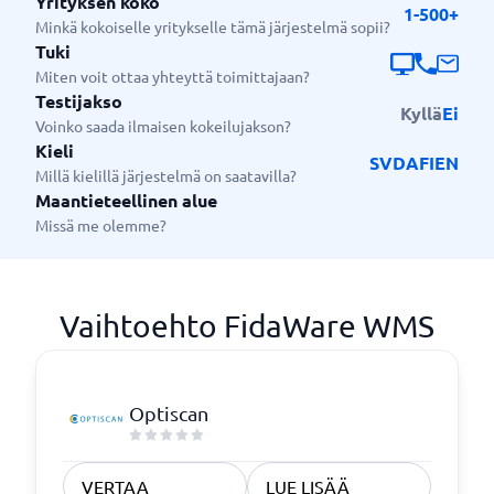
Yrityksen koko
1-500+
Minkä kokoiselle yritykselle tämä järjestelmä sopii?
Tuki
Miten voit ottaa yhteyttä toimittajaan?
Testijakso
Kyllä
Ei
Voinko saada ilmaisen kokeilujakson?
Kieli
SV
DA
FI
EN
Millä kielillä järjestelmä on saatavilla?
Maantieteellinen alue
Missä me olemme?
Vaihtoehto FidaWare WMS
Optiscan
VERTAA
LUE LISÄÄ