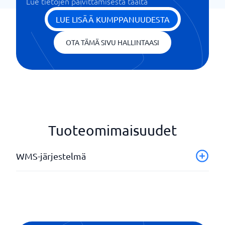
Lue tietojen päivittämisestä täältä
LUE LISÄÄ KUMPPANUUDESTA
OTA TÄMÄ SIVU HALLINTAASI
Tuoteomimaisuudet
WMS-järjestelmä
API
Automaattiset ostot
Ennusteet
Raportit ja tilastot