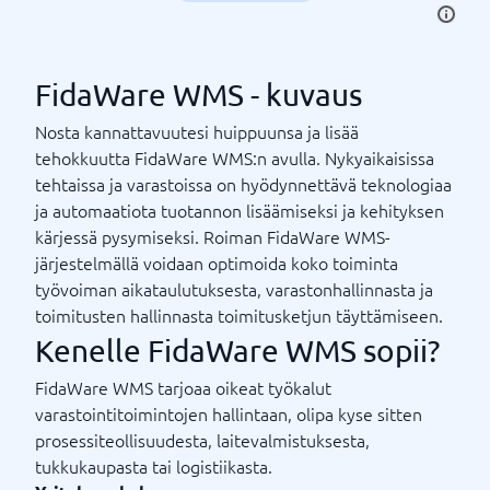
FidaWare WMS - kuvaus
Nosta kannattavuutesi huippuunsa ja lisää
tehokkuutta FidaWare WMS:n avulla. Nykyaikaisissa
tehtaissa ja varastoissa on hyödynnettävä teknologiaa
ja automaatiota tuotannon lisäämiseksi ja kehityksen
kärjessä pysymiseksi. Roiman FidaWare WMS-
järjestelmällä voidaan optimoida koko toiminta
työvoiman aikataulutuksesta, varastonhallinnasta ja
toimitusten hallinnasta toimitusketjun täyttämiseen.
Kenelle FidaWare WMS sopii?
FidaWare WMS tarjoaa oikeat työkalut
varastointitoimintojen hallintaan, olipa kyse sitten
prosessiteollisuudesta, laitevalmistuksesta,
tukkukaupasta tai logistiikasta.