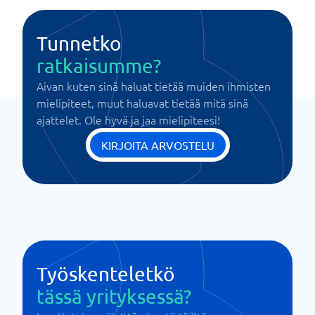
Tunnetko
ratkaisumme?
Aivan kuten sinä haluat tietää muiden ihmisten
mielipiteet, muut haluavat tietää mitä sinä
ajattelet. Ole hyvä ja jaa mielipiteesi!
KIRJOITA ARVOSTELU
Työskenteletkö
tässä yrityksessä?