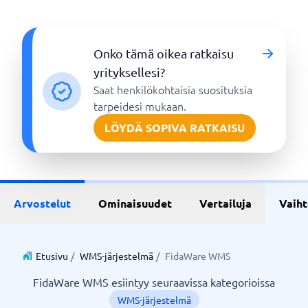
Onko tämä oikea ratkaisu
yrityksellesi?
Saat henkilökohtaisia suosituksia
tarpeidesi mukaan.
LÖYDÄ SOPIVA RATKAISU
Arvostelut
Ominaisuudet
Vertailuja
Vaih
Etusivu
/
WMS-järjestelmä
/
FidaWare WMS
FidaWare WMS esiintyy seuraavissa kategorioissa
WMS-järjestelmä