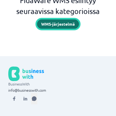
FidaWare WMS esiintyy
seuraavissa kategorioissa
WMS-järjestelmä
BusinessWith
info@businesswith.com