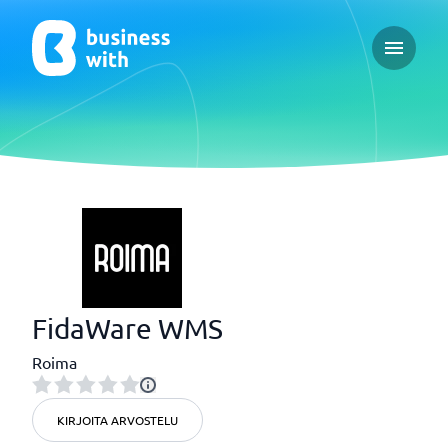
Open ma
FidaWare WMS
Roima
KIRJOITA ARVOSTELU