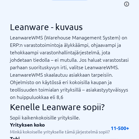
Leanware - kuvaus
LeanwareWMS (Warehouse Management System) on
ERP:n varastotoimintoja älykkäämpi, ohjaavampi ja
tehokkaampi varaston­hallinta­järjestelmä, jota
johdetaan tiedolla – ei mutulla. Jos haluat varastostasi
parhaan suorituskyvyn irti, valitse LeanwareWMS.
LeanwareWMS skaalautuu asiakkaan tarpeisiin.
Ohjelmisto on käytössä eri kokoisilla kaupan ja
teollisuuden toimialan yrityksillä – asiakastyytyväisyys
on huippuluokkaa eli 8,6
Kenelle Leanware sopii?
Sopii kaikenkokoisille yrityksille.
Yrityksen koko
11-500+
Minkä kokoiselle yritykselle tämä järjestelmä sopii?
Tuki