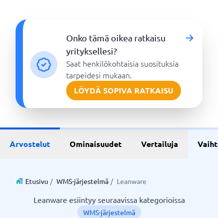
Onko tämä oikea ratkaisu
yrityksellesi?
Saat henkilökohtaisia suosituksia
tarpeidesi mukaan.
LÖYDÄ SOPIVA RATKAISU
Arvostelut
Ominaisuudet
Vertailuja
Vaih
Etusivu
/
WMS-järjestelmä
/
Leanware
Leanware esiintyy seuraavissa kategorioissa
WMS-järjestelmä