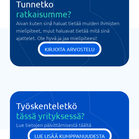
Tunnetko
ratkaisumme?
Aivan kuten sinä haluat tietää muiden ihmisten
mielipiteet, muut haluavat tietää mitä sinä
ajattelet. Ole hyvä ja jaa mielipiteesi!
KIRJOITA ARVOSTELU
Työskenteletkö
tässä yrityksessä?
Lue tietojen päivittämisestä täältä
LUE LISÄÄ KUMPPANUUDESTA