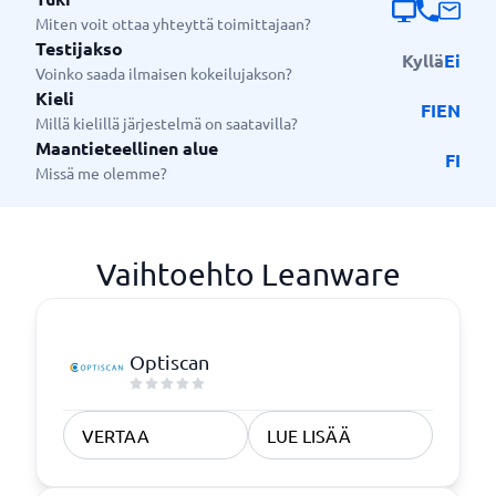
Miten voit ottaa yhteyttä toimittajaan?
Testijakso
Kyllä
Ei
Voinko saada ilmaisen kokeilujakson?
Kieli
FI
EN
Millä kielillä järjestelmä on saatavilla?
Maantieteellinen alue
FI
Missä me olemme?
Vaihtoehto Leanware
Optiscan
VERTAA
LUE LISÄÄ