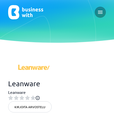
Open ma
Leanware
Leanware
KIRJOITA ARVOSTELU