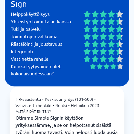
Sign
Helppokäyttöisyys
Yhteistyö toimittajan kanssa
Tuki ja palvelu
Toimintojen valikoima
Räätälöinti ja joustavuus
Integrointi
Vastinetta rahalle
Kuinka tyytyväinen olet
kokonaisuudessaan?
HR-assistentti
•
Keskisuuri yritys (101-500)
•
Vahvistettu henkilö
•
Ruotsi
•
Helmikuu 2023
MISTÄ PIDÄT ENITEN?
Otimme Simple Signin käyttöön
yrityksessämme, ja se on helpottanut sisäistä
työtäni huomattavasti. Voin helposti luoda uusia