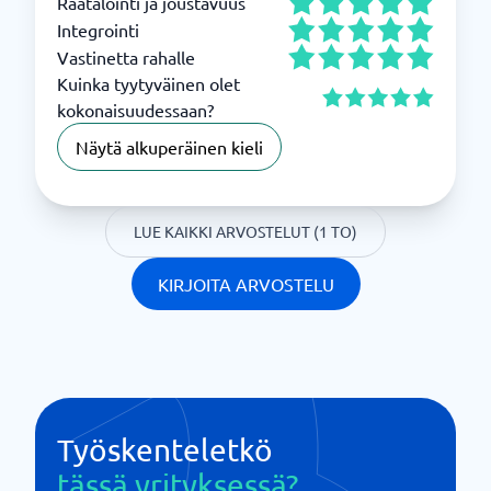
Räätälöinti ja joustavuus
Integrointi
Vastinetta rahalle
Kuinka tyytyväinen olet
kokonaisuudessaan?
Näytä alkuperäinen kieli
LUE KAIKKI ARVOSTELUT (1 TO)
KIRJOITA ARVOSTELU
Työskenteletkö
tässä yrityksessä?