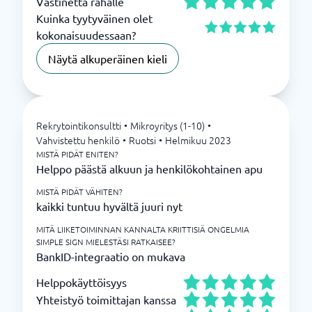
Vastinetta rahalle
Kuinka tyytyväinen olet
kokonaisuudessaan?
Näytä alkuperäinen kieli
Rekrytointikonsultti
•
Mikroyritys (1-10)
•
Vahvistettu henkilö
•
Ruotsi
•
Helmikuu 2023
MISTÄ PIDÄT ENITEN?
Helppo päästä alkuun ja henkilökohtainen apu
MISTÄ PIDÄT VÄHITEN?
kaikki tuntuu hyvältä juuri nyt
MITÄ LIIKETOIMINNAN KANNALTA KRIITTISIÄ ONGELMIA
SIMPLE SIGN MIELESTÄSI RATKAISEE?
BankID-integraatio on mukava
Helppokäyttöisyys
Yhteistyö toimittajan kanssa