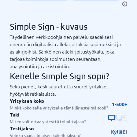
Simple Sign - kuvaus
Täydellinen verkkopohjainen palvelu saadaksesi
enemmän digitaalisia allekirjoituksia sopimuksiisi ja
asiakirjoihisi. Sähköinen allekirjoitustyökalu, joka
tarjoaa toimintoja sopimusten seurantaan,
analysointiin ja arkistointiin.
Kenelle Simple Sign sopii?
Sekä pienet, keskisuuret että suuret yritykset
hyötyvät ratkaisuista.
Yrityksen koko
1-500+
Minkä kokoiselle yritykselle tämä järjestelmä sopii?
Tuki
Miten voit ottaa yhteyttä toimittajaan?
Testijakso
Kyllä
Ei
Voinko saada ilmaisen kokeilujakson?