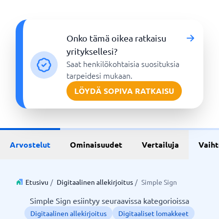
Onko tämä oikea ratkaisu
yrityksellesi?
Saat henkilökohtaisia suosituksia
tarpeidesi mukaan.
LÖYDÄ SOPIVA RATKAISU
Arvostelut
Ominaisuudet
Vertailuja
Vaih
Etusivu
/
Digitaalinen allekirjoitus
/
Simple Sign
Simple Sign esiintyy seuraavissa kategorioissa
Digitaalinen allekirjoitus
Digitaaliset lomakkeet