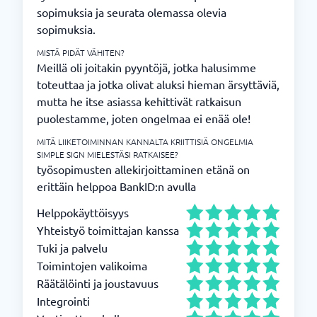
sopimuksia ja seurata olemassa olevia
sopimuksia.
MISTÄ PIDÄT VÄHITEN?
Meillä oli joitakin pyyntöjä, jotka halusimme
toteuttaa ja jotka olivat aluksi hieman ärsyttäviä,
mutta he itse asiassa kehittivät ratkaisun
puolestamme, joten ongelmaa ei enää ole!
MITÄ LIIKETOIMINNAN KANNALTA KRIITTISIÄ ONGELMIA
SIMPLE SIGN MIELESTÄSI RATKAISEE?
työsopimusten allekirjoittaminen etänä on
erittäin helppoa BankID:n avulla
Helppokäyttöisyys
Yhteistyö toimittajan kanssa
Tuki ja palvelu
Toimintojen valikoima
Räätälöinti ja joustavuus
Integrointi