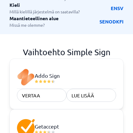
Kieli
EN
SV
Millä kielillä järjestelmä on saatavilla?
Maantieteellinen alue
SE
NO
DK
FI
Missä me olemme?
Vaihtoehto Simple Sign
Addo Sign
VERTAA
LUE LISÄÄ
Getaccept