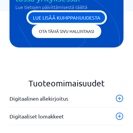
Lue tietojen päivittämisestä täältä
LUE LISÄÄ KUMPPANUUDESTA
OTA TÄMÄ SIVU HALLINTAASI
Tuoteomimaisuudet
Digitaalinen allekirjoitus
API
Digitaaliset lomakkeet
Chat-toiminto
Integrointi CRM/ERP:n kanssa
API-integraatio