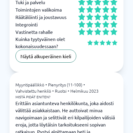
Tuki ja palvelu
Toimintojen valikoima
Räätälöinti ja joustavuus
Integrointi
Vastinetta rahalle
Kuinka tyytyväinen olet
kokonaisuudessaan?
Näytä alkuperäinen kieli
Myyntipäällikkö
•
Pienyritys (11-100)
•
Vahvistettu henkilö
•
Ruotsi
•
Helmikuu 2023
MISTÄ PIDÄT ENITEN?
Erittäin asiantunteva henkilökunta, joka aidosti
välittää asiakkaistaan. He auttoivat minua
navigoimaan ja selittivät eri kilpailijoiden välisiä
eroja, jotta löytäisin tarkoitukseeni sopivan
ratkaisun. Pystyi aloittamaan heti ja