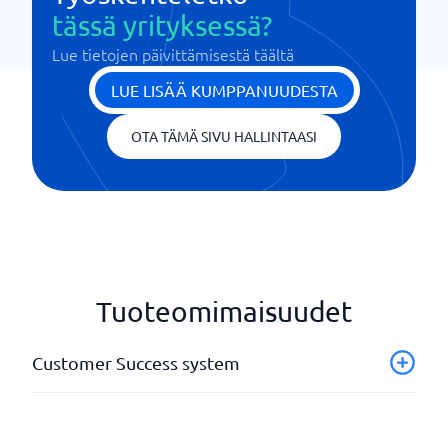
tässä yrityksessä?
Lue tietojen päivittämisestä täältä
LUE LISÄÄ KUMPPANUUDESTA
OTA TÄMÄ SIVU HALLINTAASI
Tuoteomimaisuudet
Customer Success system
Asiakas 360
Asiakkaiden terveyspisteet