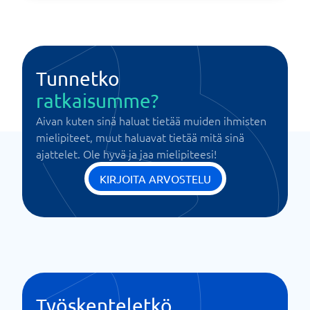
Tunnetko
ratkaisumme?
Aivan kuten sinä haluat tietää muiden ihmisten
mielipiteet, muut haluavat tietää mitä sinä
ajattelet. Ole hyvä ja jaa mielipiteesi!
KIRJOITA ARVOSTELU
Työskenteletkö