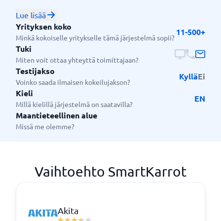
SmartKarrotin käyttöliittymä on yksinkertainen,
joustava ja vaatii vähän tai ei lainkaan oppimista, mikä
Lue lisää
tekee siitä sopivan kaikenkokoisille yrityksille.
Yrityksen koko
11-500+
Minkä kokoiselle yritykselle tämä järjestelmä sopii?
Tuki
Miten voit ottaa yhteyttä toimittajaan?
Testijakso
Kyllä
Ei
Voinko saada ilmaisen kokeilujakson?
Kieli
EN
Millä kielillä järjestelmä on saatavilla?
Maantieteellinen alue
Missä me olemme?
Vaihtoehto SmartKarrot
Akita