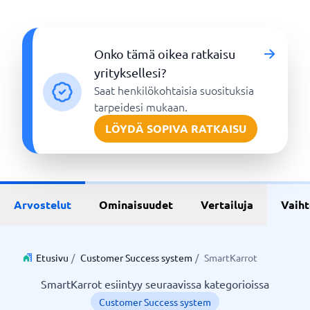
Onko tämä oikea ratkaisu
yrityksellesi?
Saat henkilökohtaisia suosituksia
tarpeidesi mukaan.
LÖYDÄ SOPIVA RATKAISU
Arvostelut
Ominaisuudet
Vertailuja
Vaih
Etusivu
/
Customer Success system
/
SmartKarrot
SmartKarrot esiintyy seuraavissa kategorioissa
Customer Success system