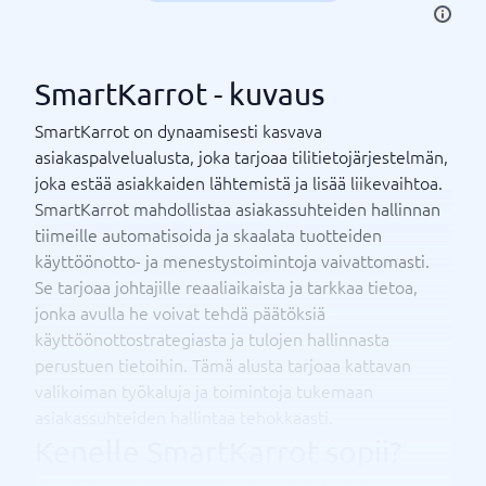
SmartKarrot - kuvaus
SmartKarrot on dynaamisesti kasvava
asiakaspalvelualusta, joka tarjoaa tilitietojärjestelmän,
joka estää asiakkaiden lähtemistä ja lisää liikevaihtoa.
SmartKarrot mahdollistaa asiakassuhteiden hallinnan
tiimeille automatisoida ja skaalata tuotteiden
käyttöönotto- ja menestystoimintoja vaivattomasti.
Se tarjoaa johtajille reaaliaikaista ja tarkkaa tietoa,
jonka avulla he voivat tehdä päätöksiä
käyttöönottostrategiasta ja tulojen hallinnasta
perustuen tietoihin. Tämä alusta tarjoaa kattavan
valikoiman työkaluja ja toimintoja tukemaan
asiakassuhteiden hallintaa tehokkaasti.
Kenelle SmartKarrot sopii?