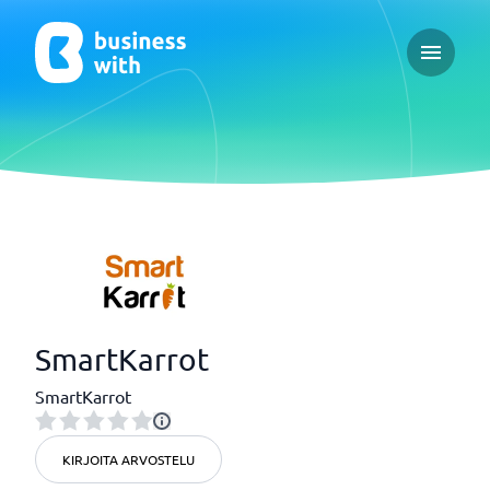
Open ma
SmartKarrot
SmartKarrot
KIRJOITA ARVOSTELU