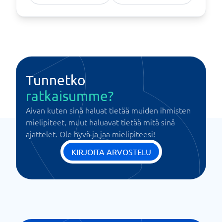
Tunnetko
ratkaisumme?
Aivan kuten sinä haluat tietää muiden ihmisten
mielipiteet, muut haluavat tietää mitä sinä
ajattelet. Ole hyvä ja jaa mielipiteesi!
KIRJOITA ARVOSTELU