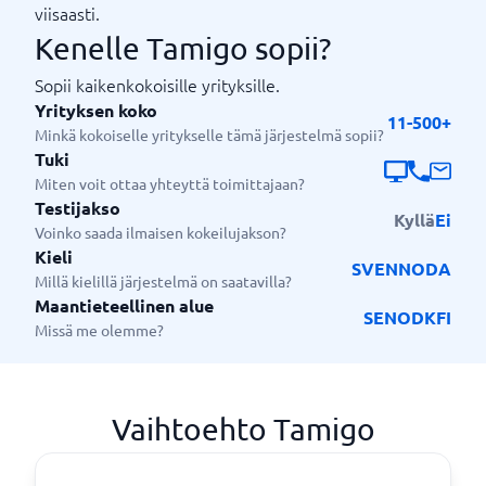
viisaasti.
Kenelle Tamigo sopii?
Sopii kaikenkokoisille yrityksille.
Yrityksen koko
11-500+
Minkä kokoiselle yritykselle tämä järjestelmä sopii?
Tuki
Miten voit ottaa yhteyttä toimittajaan?
Testijakso
Kyllä
Ei
Voinko saada ilmaisen kokeilujakson?
Kieli
SV
EN
NO
DA
Millä kielillä järjestelmä on saatavilla?
Maantieteellinen alue
SE
NO
DK
FI
Missä me olemme?
Vaihtoehto Tamigo