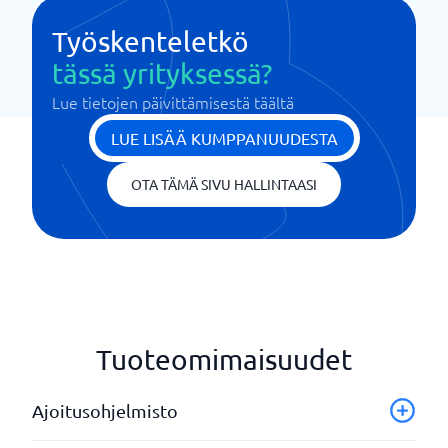
Työskenteletkö
tässä yrityksessä?
Lue tietojen päivittämisestä täältä
LUE LISÄÄ KUMPPANUUDESTA
OTA TÄMÄ SIVU HALLINTAASI
Tuoteomimaisuudet
Ajoitusohjelmisto