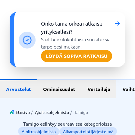
Onko tämä oikea ratkaisu
yrityksellesi?
Saat henkilökohtaisia suosituksia
tarpeidesi mukaan.
LÖYDÄ SOPIVA RATKAISU
Arvostelut
Ominaisuudet
Vertailuja
Vaih
Etusivu
/
Ajoitusohjelmisto
/
Tamigo
Tamigo esiintyy seuraavissa kategorioissa
Ajoitusohjelmisto
Aikaraportointijärjestelmä