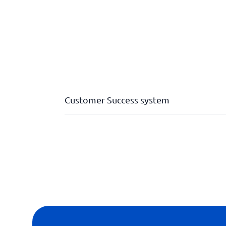
Customer Success system
Asiakas 360
Asiakkaiden terveyspisteet
Automaattinen kutsu toimintoihin
Automatisoidut analyysit ja raportit
Dashboard