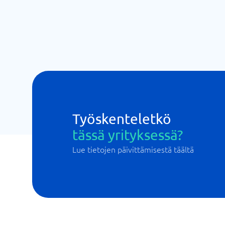
Työskenteletkö
tässä yrityksessä?
Lue tietojen päivittämisestä täältä