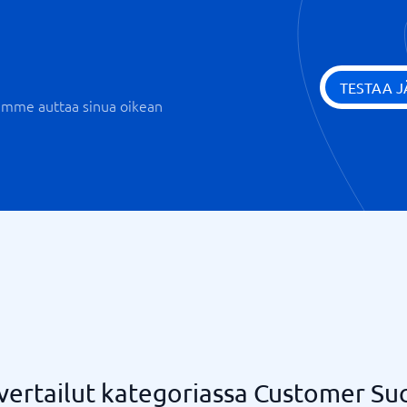
TESTAA 
iemme auttaa sinua oikean
vertailut kategoriassa Customer Su