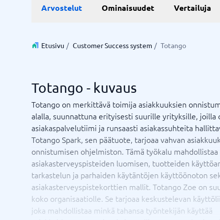
Live chat ja chatbot
Aika ja 
Arvostelut
Ominaisuudet
Vertailuja
Resurssi
Työjärje
Varausjä
Chatbot
Projektin
Live-chat
Projektin
Aikarapor
Etusivu
/
Customer Success system
/
Totango
Aikarapor
Ajoituso
BPM-sys
Totango - kuvaus
Näytä kai
Totango on merkittävä toimija asiakkuuksien onnistu
alalla, suunnattuna erityisesti suurille yrityksille, joilla 
Liiketoimintajärjestelmä
Markkin
asiakaspalvelutiimi ja runsaasti asiakassuhteita hallitt
Supply chain management-system
WMS-järjestelmä
Liiketoimintajärjestelmä
Mediapan
Totango Spark, sen päätuote, tarjoaa vahvan asiakkuu
Talousjärjestelmä
PR-työka
onnistumisen ohjelmiston. Tämä työkalu mahdollistaa
Varastonhallintajärjestelmä
SEO työk
asiakasterveyspisteiden luomisen, tuotteiden käyttöa
Ostojärjestelmä
Tapahtum
tarkastelun ja parhaiden käytäntöjen käyttöönoton se
ERP-järjestelmä
Työkaluj
asiakasterveyspistekorttien mallit. Totango Zoe on su
Integraatioalusta
koko organisaatiolle. Se tarjoaa keskustelevan käyttöl
Etkö ole varma, mikä järjestelmä?
Näytä kaikki 8 →
joka mahdollistaa minkä tahansa työntekijän käyttää
Järjestelmäopas löytää oikean muutamassa minuutissa.