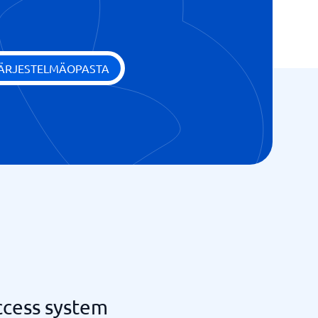
JÄRJESTELMÄOPASTA
ccess system