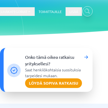
ELMÄKATEGORIAT
TOIMITTAJILLE
LISÄÄ
Kassajärjestelmä
Onko tämä oikea ratkaisu
Kassajärjestelmä
yrityksellesi?
t
Kassajärjestelmäkauppa
Saat henkilökohtaisia suosituksia
Kassajärjestelmän ravintola
tarpeidesi mukaan.
POS-järjestelmä
LÖYDÄ SOPIVA RATKAISU