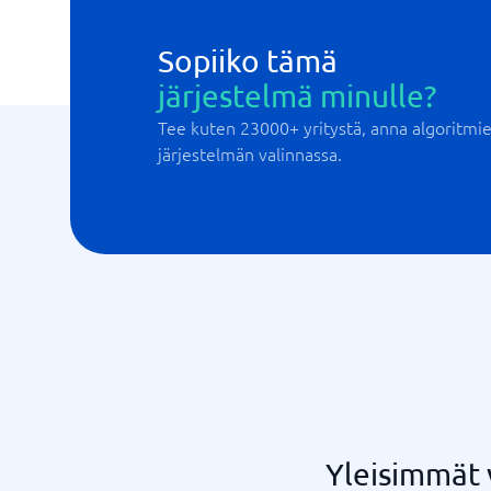
Sopiiko tämä
järjestelmä minulle?
Tee kuten 23000+ yritystä, anna algoritm
järjestelmän valinnassa.
Yleisimmät 