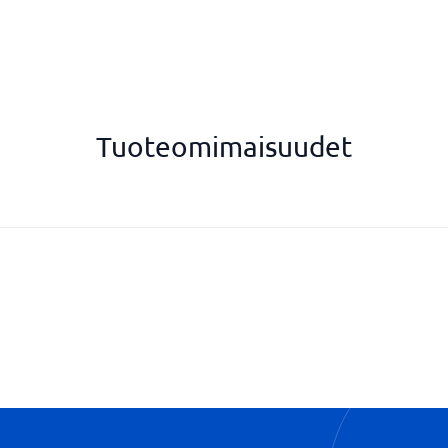
Tuoteomimaisuudet
Integrointimoduulit
Laskee asiakkaan maksukyvyttö
Synkronointi sähköpostin kanss
Tarjoaa oman Customer Succes