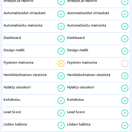
Analyysi ja raportit
Analyysi ja raportit
Automatisoidut virtaukset
Automatisoidut virtaukset
Automatisoitu mainonta
Automatisoitu mainonta
Dashboard
Dashboard
Design-mallit
Design-mallit
Fyysinen mainonta
Fyysinen mainonta
Henkilökohtainen viestintä
Henkilökohtainen viestintä
Hylätty ostoskori
Hylätty ostoskori
Kohdesivu
Kohdesivu
Lead Score
Lead Score
Liidien hallinta
Liidien hallinta