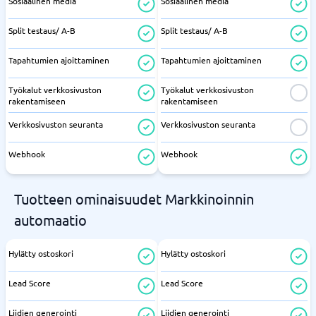
Sosiaalinen media
Sosiaalinen media
Split testaus/ A-B
Split testaus/ A-B
Tapahtumien ajoittaminen
Tapahtumien ajoittaminen
Työkalut verkkosivuston
Työkalut verkkosivuston
rakentamiseen
rakentamiseen
Verkkosivuston seuranta
Verkkosivuston seuranta
Webhook
Webhook
Tuotteen ominaisuudet Markkinoinnin
automaatio
Hylätty ostoskori
Hylätty ostoskori
Lead Score
Lead Score
Liidien generointi
Liidien generointi