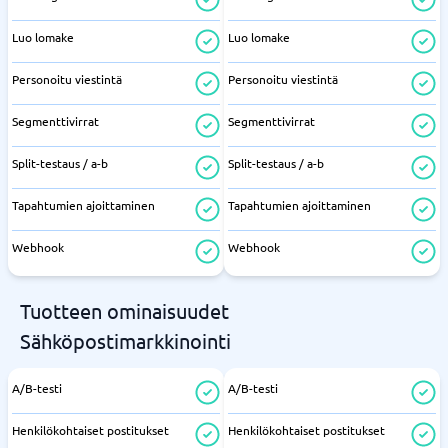
Luo lomake
Luo lomake
Personoitu viestintä
Personoitu viestintä
Segmenttivirrat
Segmenttivirrat
Split-testaus / a-b
Split-testaus / a-b
Tapahtumien ajoittaminen
Tapahtumien ajoittaminen
Webhook
Webhook
Tuotteen ominaisuudet
Sähköpostimarkkinointi
A/B-testi
A/B-testi
Henkilökohtaiset postitukset
Henkilökohtaiset postitukset