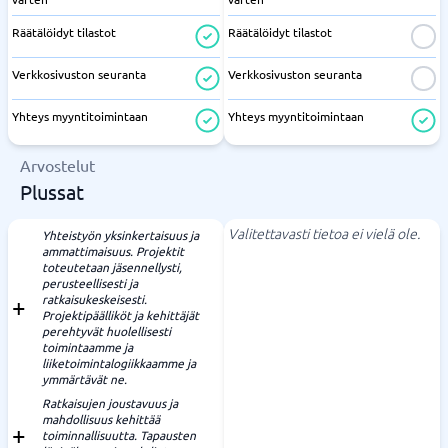
Räätälöidyt tilastot
Räätälöidyt tilastot
Verkkosivuston seuranta
Verkkosivuston seuranta
Yhteys myyntitoimintaan
Yhteys myyntitoimintaan
Arvostelut
Plussat
Valitettavasti tietoa ei vielä ole.
Yhteistyön yksinkertaisuus ja
ammattimaisuus. Projektit
toteutetaan jäsennellysti,
perusteellisesti ja
ratkaisukeskeisesti.
Projektipäälliköt ja kehittäjät
perehtyvät huolellisesti
toimintaamme ja
liiketoimintalogiikkaamme ja
ymmärtävät ne.
Ratkaisujen joustavuus ja
mahdollisuus kehittää
toiminnallisuutta. Tapausten