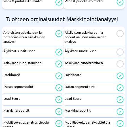
Vedä & pudota -toiminto
Vedä & pudota -toiminto
Tuotteen ominaisuudet Markkinointianalyysi
Aktiivisten asiakkaiden ja
Aktiivisten asiakkaiden ja
potentiaalisten asiakkaiden
potentiaalisten asiakkaiden
analyysi
analyysi
Älykkäät suositukset
Älykkäät suositukset
Asiakkaan tunnistaminen
Asiakkaan tunnistaminen
Dashboard
Dashboard
Datan segmentointi
Datan segmentointi
Lead Score
Lead Score
Markkinaraportit
Markkinaraportit
Mobiilisovellus analyysitietoja
Mobiilisovellus analyysitietoja
varten
varten