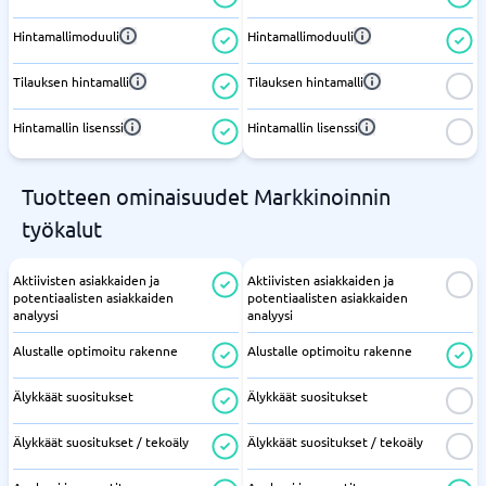
Hintamallimoduuli
Hintamallimoduuli
Tilauksen hintamalli
Tilauksen hintamalli
Hintamallin lisenssi
Hintamallin lisenssi
Tuotteen ominaisuudet Markkinoinnin
työkalut
Aktiivisten asiakkaiden ja
Aktiivisten asiakkaiden ja
potentiaalisten asiakkaiden
potentiaalisten asiakkaiden
analyysi
analyysi
Alustalle optimoitu rakenne
Alustalle optimoitu rakenne
Älykkäät suositukset
Älykkäät suositukset
Älykkäät suositukset / tekoäly
Älykkäät suositukset / tekoäly