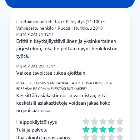
Liiketoiminnan kehittäjä
•
Pienyritys (11-100)
•
Vahvistettu henkilö
•
Ruotsi
•
Huhtikuu 2019
MISTÄ PIDÄT ENITEN?
Erittäin käyttäjäystävällinen ja yksinkertainen
järjestelmä, joka helpottaa myyntihenkilöstön
työtä.
MISTÄ PIDÄT VÄHITEN?
Vaikea tavoittaa tukea ajoittain
MITÄ LIIKETOIMINNAN KANNALTA KRIITTISIÄ ONGELMIA
FRESHSALES CRM MIELESTÄSI RATKAISEE?
Keskittää asiakastiedot ja varmistaa, että
keskeisiä asiakastietoja voidaan jakaa koko
organisaatiossa.
Helppokäyttöisyys
Tuki ja palvelu
Räätälöinti ja joustavuus