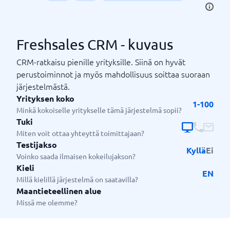
Freshsales CRM - kuvaus
CRM-ratkaisu pienille yrityksille. Siinä on hyvät
perustoiminnot ja myös mahdollisuus soittaa suoraan
järjestelmästä.
Yrityksen koko
1-100
Minkä kokoiselle yritykselle tämä järjestelmä sopii?
Tuki
Miten voit ottaa yhteyttä toimittajaan?
Testijakso
Kyllä
Ei
Voinko saada ilmaisen kokeilujakson?
Kieli
EN
Millä kielillä järjestelmä on saatavilla?
Maantieteellinen alue
Missä me olemme?