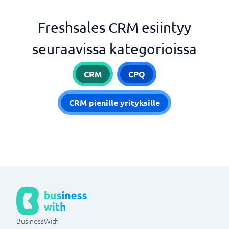
Freshsales CRM esiintyy
seuraavissa kategorioissa
CRM
CPQ
CRM pienille yrityksille
BusinessWith