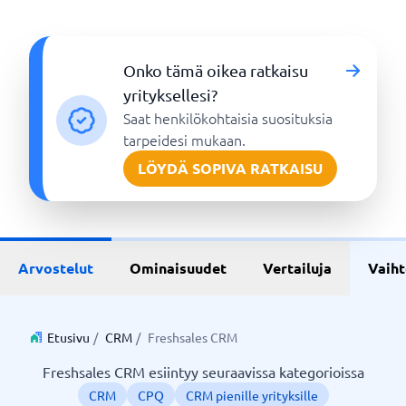
Onko tämä oikea ratkaisu
yrityksellesi?
Saat henkilökohtaisia suosituksia
tarpeidesi mukaan.
LÖYDÄ SOPIVA RATKAISU
Arvostelut
Ominaisuudet
Vertailuja
Vaih
Etusivu
/
CRM
/
Freshsales CRM
Freshsales CRM esiintyy seuraavissa kategorioissa
CRM
CPQ
CRM pienille yrityksille