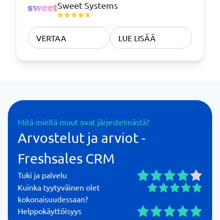
Sweet Systems
VERTAA
LUE LISÄÄ
Mitä mieltä muut ovat järjestelmästä?
Arvostelut ja arviot -
Freshsales CRM
Tuki ja palvelu
Kuinka tyytyväinen olet
kokonaisuudessaan?
Helppokäyttöisyys