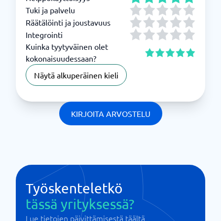
Tuki ja palvelu
Räätälöinti ja joustavuus
Integrointi
Kuinka tyytyväinen olet
kokonaisuudessaan?
Näytä alkuperäinen kieli
KIRJOITA ARVOSTELU
Työskenteletkö
tässä yrityksessä?
Lue tietojen päivittämisestä täältä