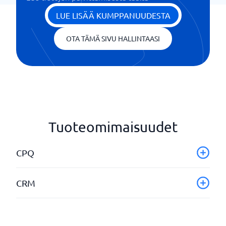
LUE LISÄÄ KUMPPANUUDESTA
OTA TÄMÄ SIVU HALLINTAASI
Tuoteomimaisuudet
CPQ
Automaattiset lainaukset
CRM
Integroitava järjestelmä
Kustannusarviot
Call directly from CRM
Ohjattu myynti
Contact/ prospect handling