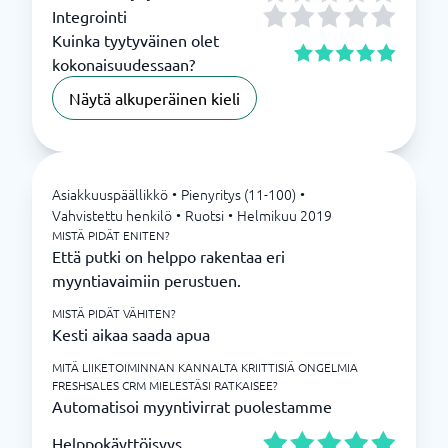
Integrointi
Kuinka tyytyväinen olet
kokonaisuudessaan?
Näytä alkuperäinen kieli
Asiakkuuspäällikkö
•
Pienyritys (11-100)
•
Vahvistettu henkilö
•
Ruotsi
•
Helmikuu 2019
MISTÄ PIDÄT ENITEN?
Että putki on helppo rakentaa eri
myyntiavaimiin perustuen.
MISTÄ PIDÄT VÄHITEN?
Kesti aikaa saada apua
MITÄ LIIKETOIMINNAN KANNALTA KRIITTISIÄ ONGELMIA
FRESHSALES CRM MIELESTÄSI RATKAISEE?
Automatisoi myyntivirrat puolestamme
Helppokäyttöisyys