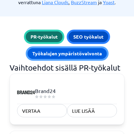
verrattuna
Liana Clouds
,
BuzzStream
ja
Yoast
.
PR-työkalut
SEO työkalut
Työkalujen ympäristövalvonta
Vaihtoehdot sisällä PR-työkalut
Brand24
VERTAA
LUE LISÄÄ