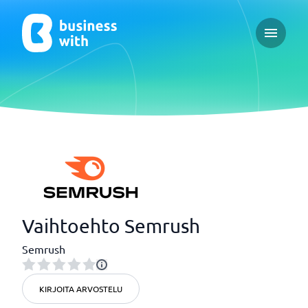
Open ma
Vaihtoehto Semrush
Semrush
KIRJOITA ARVOSTELU