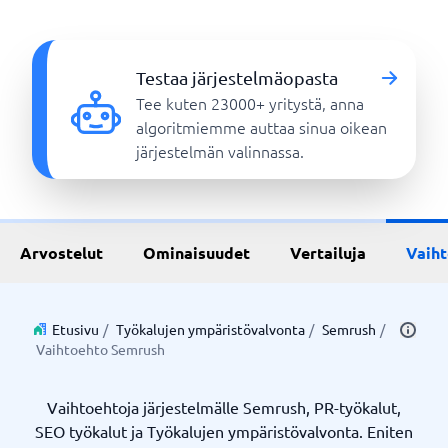
Testaa järjestelmäopasta
Tee kuten 23000+ yritystä, anna
algoritmiemme auttaa sinua oikean
järjestelmän valinnassa.
Arvostelut
Ominaisuudet
Vertailuja
Vaih
Etusivu
/
Työkalujen ympäristövalvonta
/
Semrush
/
Vaihtoehto Semrush
Vaihtoehtoja järjestelmälle Semrush, PR-työkalut,
SEO työkalut ja Työkalujen ympäristövalvonta. Eniten