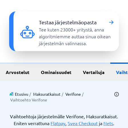
Testaa järjestelmäopasta
Tee kuten 23000+ yritystä, anna
algoritmiemme auttaa sinua oikean
järjestelmän valinnassa.
Arvostelut
Ominaisuudet
Vertailuja
Vaih
Etusivu
/
Maksuratkaisut
/
Verifone
/
Vaihtoehto Verifone
Vaihtoehtoja järjestelmälle Verifone, Maksuratkaisut.
Eniten verrattuna
Flatpay
,
Svea Checkout
ja
Nets
.