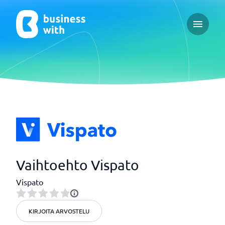
Open ma
Vaihtoehto Vispato
Vispato
KIRJOITA ARVOSTELU