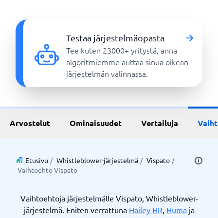
Testaa järjestelmäopasta
Tee kuten 23000+ yritystä, anna
algoritmiemme auttaa sinua oikean
järjestelmän valinnassa.
Arvostelut
Ominaisuudet
Vertailuja
Vaih
Etusivu
/
Whistleblower-järjestelmä
/
Vispato
/
Vaihtoehto Vispato
Vaihtoehtoja järjestelmälle Vispato, Whistleblower-
järjestelmä. Eniten verrattuna
Hailey HR
,
Huma
ja