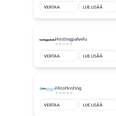
Rekrytointi ja ATS
Sopimus
VERTAA
LUE LISÄÄ
ATS-järjestelmä
Complian
Rekrytointityökalu
Digitaali
Digitaali
KYC-syst
Hostingpalvelu
Sopimust
VERTAA
LUE LISÄÄ
Vaatimustenmukaisuus
Fysisiä turvajärjestelmiä
Consent management platform
MissHosting
Endpoint security
Kyberturvallisuusohjelma
Tietosuoja ja GDPR
VERTAA
LUE LISÄÄ