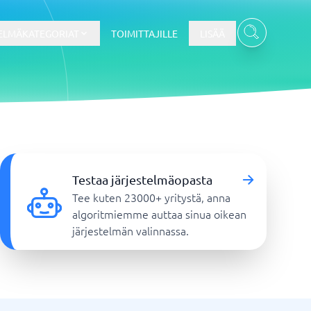
ELMÄKATEGORIAT
TOIMITTAJILLE
LISÄÄ
Kassajärjestelmä
Kassajärjestelmä
Testaa järjestelmäopasta
t
Kassajärjestelmäkauppa
Tee kuten 23000+ yritystä, anna
Kassajärjestelmän ravintola
algoritmiemme auttaa sinua oikean
POS-järjestelmä
järjestelmän valinnassa.