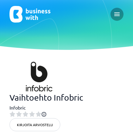
Open ma
Vaihtoehto Infobric
Infobric
KIRJOITA ARVOSTELU