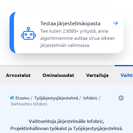
Testaa järjestelmäopasta
Tee kuten 23000+ yritystä, anna
algoritmiemme auttaa sinua oikean
järjestelmän valinnassa.
Arvostelut
Ominaisuudet
Vertailuja
Vaih
Etusivu
/
Työjärjestysjärjestelmä
/
Infobric
/
Vaihtoehto Infobric
Vaihtoehtoja järjestelmälle Infobric,
Projektinhallinnan työkalut ja Työjärjestysjärjestelmä.