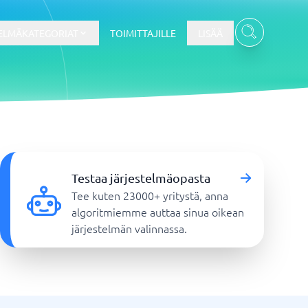
ELMÄKATEGORIAT
TOIMITTAJILLE
LISÄÄ
Kassajärjestelmä
Kassajärjestelmä
Testaa järjestelmäopasta
t
Kassajärjestelmäkauppa
Tee kuten 23000+ yritystä, anna
Kassajärjestelmän ravintola
algoritmiemme auttaa sinua oikean
POS-järjestelmä
järjestelmän valinnassa.