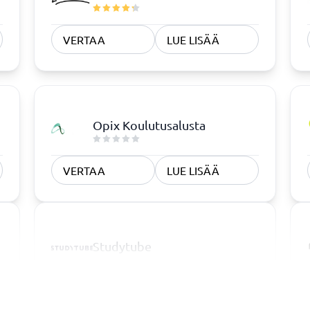
VERTAA
LUE LISÄÄ
Opix Koulutusalusta
VERTAA
LUE LISÄÄ
Studytube