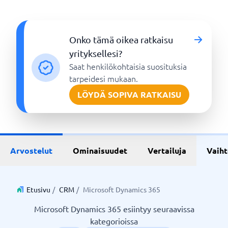
Onko tämä oikea ratkaisu
yrityksellesi?
Saat henkilökohtaisia suosituksia
tarpeidesi mukaan.
LÖYDÄ SOPIVA RATKAISU
Arvostelut
Ominaisuudet
Vertailuja
Vaih
Etusivu
/
CRM
/
Microsoft Dynamics 365
Microsoft Dynamics 365 esiintyy seuraavissa
kategorioissa