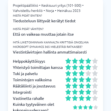
Projektipäällikkö
•
Keskisuuri yritys (101-500)
•
Vahvistettu henkilö
•
Norja
•
Heinäkuu 2023
MISTÄ PIDÄT ENITEN?
Tiedusteluun liittyvät kerätyt tiedot
MISTÄ PIDÄT VÄHITEN?
Että on vaikeaa muuttaa jotain itse
MITÄ LIIKETOIMINNAN KANNALTA KRIITTISIÄ ONGELMIA
MICROSOFT DYNAMICS 365 MIELESTÄSI RATKAISEE?
Viestintävirtojen hallinta ammattimaisesti
Helppokäyttöisyys
Yhteistyö toimittajan kanssa
Tuki ja palvelu
Toimintojen valikoima
Räätälöinti ja joustavuus
Integrointi
Vastinetta rahalle
Kuinka tyytyväinen olet
kokonaisuudessaan?