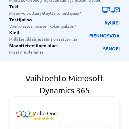
Minkä kokoiselle yritykselle tämä järjestelmä sopii?
Tuki
Miten voit ottaa yhteyttä toimittajaan?
Testijakso
Kyllä
Ei
Voinko saada ilmaisen kokeilujakson?
Kieli
FI
EN
NO
SV
DA
Millä kielillä järjestelmä on saatavilla?
Maantieteellinen alue
SE
NO
FI
Missä me olemme?
Vaihtoehto Microsoft
Dynamics 365
Zoho One