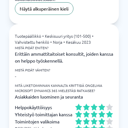
Näytä alkuperäinen kieli
Tuotepäällikkö
•
Keskisuuri yritys (101-500)
•
Vahvistettu henkilö
•
Norja
•
Kesäkuu 2023
MISTÄ PIDÄT ENITEN?
Erittäin ammattitaitoiset konsultit, joiden kanssa
on helppo työskennellä.
MISTÄ PIDÄT VÄHITEN?
-
MITÄ LIIKETOIMINNAN KANNALTA KRIITTISIÄ ONGELMIA
MICROSOFT DYNAMICS 365 MIELESTÄSI RATKAISEE?
Asiakkaiden luominen ja seuranta
Helppokäyttöisyys
Yhteistyö toimittajan kanssa
Toimintojen valikoima