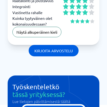
Räätälöinti ja joustavuus
Integrointi
Vastinetta rahalle
Kuinka tyytyväinen olet
kokonaisuudessaan?
Näytä alkuperäinen kieli
KIRJOITA ARVOSTELU
Työskenteletkö
tässä yrityksessä?
Lue tietojen päivittämisestä täältä