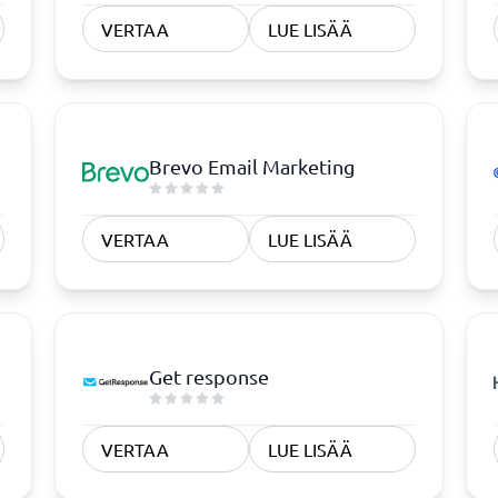
 ja sähköinen allekirjoitus
Sähköinen kaupankäynti
VERTAA
LUE LISÄÄ
Verkkokauppa
Webhotelli
ce-järjestelmä
Verkkokauppa
nen allekirjoitus
PIM-järjestelmä
set lomakkeet
CMS
em
Digital asset management-järjest
Brevo Email Marketing
enhallintajärjestelmä
Kotisivut
Maksuratkaisut
Näytä kaikki 8 →
VERTAA
LUE LISÄÄ
Get response
VERTAA
LUE LISÄÄ