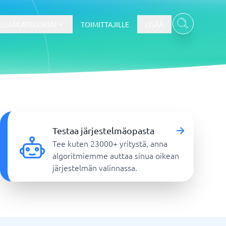
ELMÄKATEGORIAT
TOIMITTAJILLE
LISÄÄ
Kassajärjestelmä
Kassajärjestelmä
Testaa järjestelmäopasta
t
Kassajärjestelmäkauppa
Tee kuten 23000+ yritystä, anna
Kassajärjestelmän ravintola
algoritmiemme auttaa sinua oikean
POS-järjestelmä
järjestelmän valinnassa.