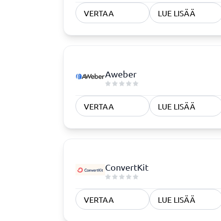
Rekrytointi ja ATS
Sopimus
VERTAA
LUE LISÄÄ
ATS-järjestelmä
Complian
Rekrytointityökalu
Digitaali
Digitaali
KYC-syst
Aweber
Sopimust
VERTAA
LUE LISÄÄ
Vaatimustenmukaisuus
Fysisiä turvajärjestelmiä
Consent management platform
ConvertKit
Endpoint security
Kyberturvallisuusohjelma
Tietosuoja ja GDPR
VERTAA
LUE LISÄÄ