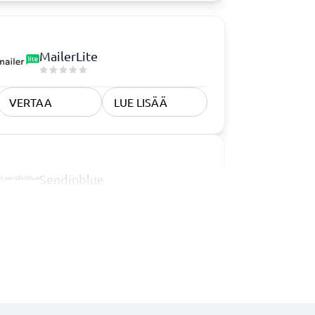
MailerLite
VERTAA
LUE LISÄÄ
Sendinblue