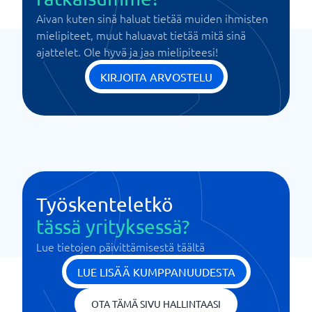
Aivan kuten sinä haluat tietää muiden ihmisten
mielipiteet, muut haluavat tietää mitä sinä
ajattelet. Ole hyvä ja jaa mielipiteesi!
KIRJOITA ARVOSTELU
Työskenteletkö
tässä yrityksessä?
Lue tietojen päivittämisestä täältä
LUE LISÄÄ KUMPPANUUDESTA
OTA TÄMÄ SIVU HALLINTAASI