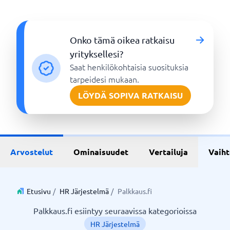
Onko tämä oikea ratkaisu
yrityksellesi?
Saat henkilökohtaisia suosituksia
tarpeidesi mukaan.
LÖYDÄ SOPIVA RATKAISU
Arvostelut
Ominaisuudet
Vertailuja
Vaih
Etusivu
/
HR Järjestelmä
/
Palkkaus.fi
Palkkaus.fi esiintyy seuraavissa kategorioissa
HR Järjestelmä