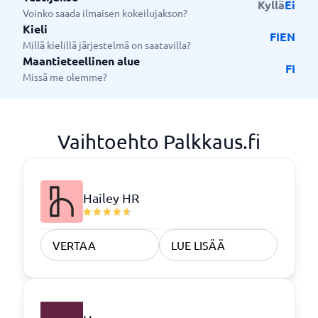
Kyllä
Ei
Voinko saada ilmaisen kokeilujakson?
Kieli
FI
EN
Millä kielillä järjestelmä on saatavilla?
Maantieteellinen alue
FI
Missä me olemme?
Vaihtoehto Palkkaus.fi
Hailey HR
VERTAA
LUE LISÄÄ