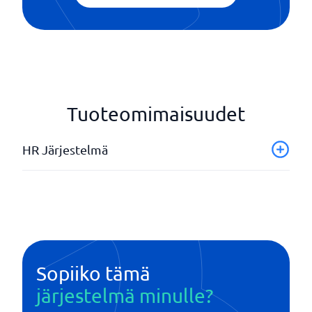
Tuoteomimaisuudet
HR Järjestelmä
Automatisoi työnkulku
CoreHR
Itsepalvelu
Konsultointi
Korvausten hallinnointi
Sopiiko tämä
Käyttäjäoikeuksien hallinta
järjestelmä minulle?
Lähtöilmoittautuminen