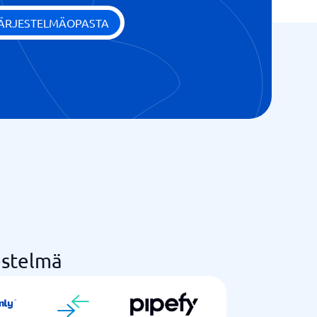
JÄRJESTELMÄOPASTA
estelmä