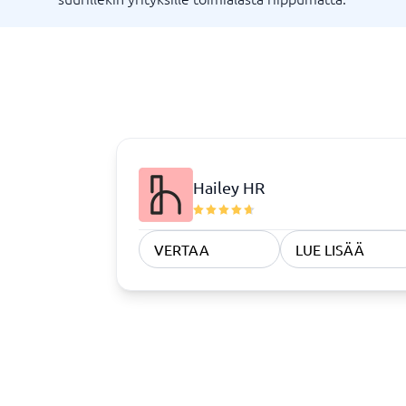
Rekrytointi ja ATS
Sopimus
ATS-järjestelmä
Complian
Rekrytointityökalu
Digitaali
Digitaali
KYC-syst
Sopimust
Hailey HR
Vaatimustenmukaisuus
VERTAA
LUE LISÄÄ
Fysisiä turvajärjestelmiä
Consent management platform
Endpoint security
Kyberturvallisuusohjelma
Tietosuoja ja GDPR