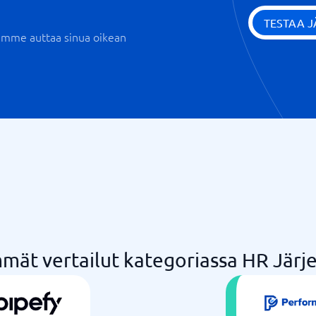
TESTAA 
iemme auttaa sinua oikean
mmät vertailut kategoriassa HR Järj