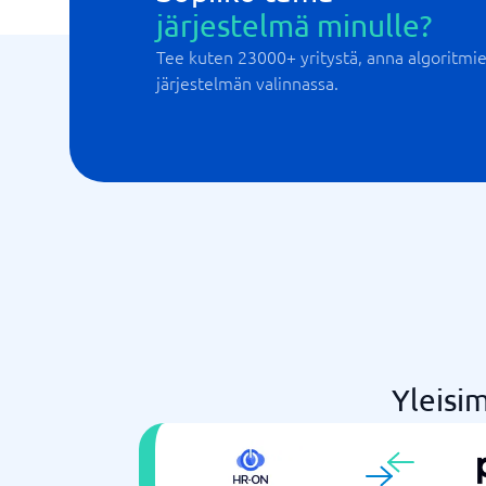
järjestelmä minulle?
Tee kuten 23000+ yritystä, anna algoritm
järjestelmän valinnassa.
Yleisi