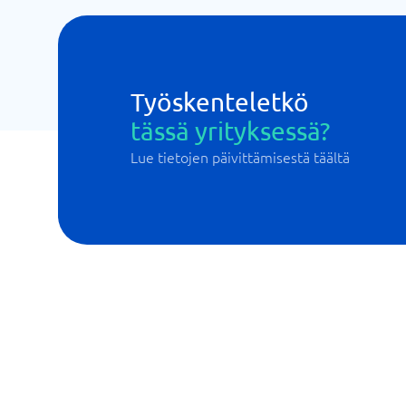
Työskenteletkö
tässä yrityksessä?
Lue tietojen päivittämisestä täältä