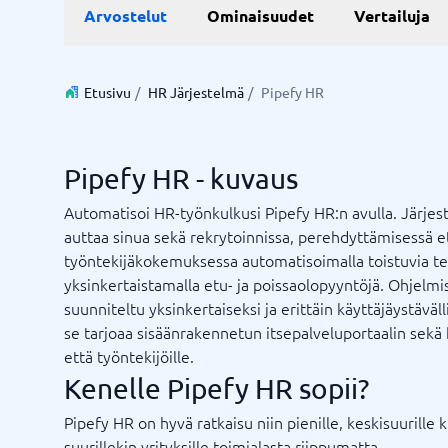
Live chat ja chatbot
Aika ja 
Arvostelut
Ominaisuudet
Vertailuja
Resurssi
Työjärje
Varausjä
Chatbot
Projektin
Live-chat
Projektin
Aikarapor
Etusivu
/
HR Järjestelmä
/
Pipefy HR
Aikarapor
Ajoituso
BPM-sys
Pipefy HR - kuvaus
Näytä kai
Automatisoi HR-työnkulkusi Pipefy HR:n avulla. Järjes
auttaa sinua sekä rekrytoinnissa, perehdyttämisessä e
Liiketoimintajärjestelmä
Markkin
työntekijäkokemuksessa automatisoimalla toistuvia te
Supply chain management-system
WMS-järjestelmä
Liiketoimintajärjestelmä
Mediapan
yksinkertaistamalla etu- ja poissaolopyyntöjä. Ohjelmi
Talousjärjestelmä
PR-työka
suunniteltu yksinkertaiseksi ja erittäin käyttäjäystävälli
Varastonhallintajärjestelmä
SEO työk
se tarjoaa sisäänrakennetun itsepalveluportaalin sekä h
Ostojärjestelmä
Tapahtum
että työntekijöille.
ERP-järjestelmä
Työkaluj
Kenelle Pipefy HR sopii?
Integraatioalusta
Etkö ole varma, mikä järjestelmä?
Näytä kaikki 8 →
Pipefy HR on hyvä ratkaisu niin pienille, keskisuurille 
Järjestelmäopas löytää oikean muutamassa minuutissa.
suurillekin yrityksille toimialasta riippumatta.