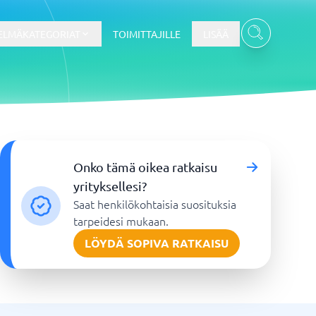
ELMÄKATEGORIAT
TOIMITTAJILLE
LISÄÄ
Kassajärjestelmä
Onko tämä oikea ratkaisu
Kassajärjestelmä
yrityksellesi?
t
Kassajärjestelmäkauppa
Saat henkilökohtaisia suosituksia
Kassajärjestelmän ravintola
tarpeidesi mukaan.
POS-järjestelmä
LÖYDÄ SOPIVA RATKAISU