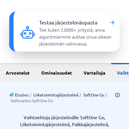
Testaa järjestelmäopasta
Tee kuten 23000+ yritystä, anna
algoritmiemme auttaa sinua oikean
järjestelmän valinnassa.
Arvostelut
Ominaisuudet
Vertailuja
Vaih
Etusivu
/
Liiketoimintajärjestelmä
/
SoftOne Go
/
Vaihtoehto SoftOne Go
Vaihtoehtoja järjestelmälle SoftOne Go,
Liiketoimintajärjestelmä, Palkkajärjestelmä,