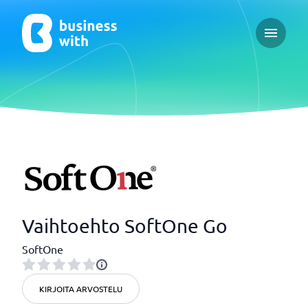
Open ma
Vaihtoehto SoftOne Go
SoftOne
KIRJOITA ARVOSTELU