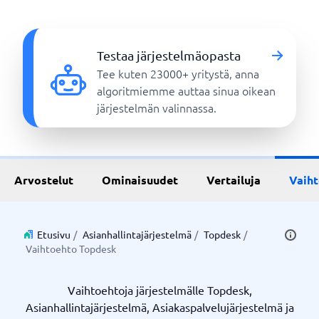
Testaa järjestelmäopasta
Tee kuten 23000+ yritystä, anna
algoritmiemme auttaa sinua oikean
järjestelmän valinnassa.
Arvostelut
Ominaisuudet
Vertailuja
Vaih
Etusivu
/
Asianhallintajärjestelmä
/
Topdesk
/
Vaihtoehto Topdesk
Vaihtoehtoja järjestelmälle Topdesk,
Asianhallintajärjestelmä, Asiakaspalvelujärjestelmä ja