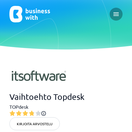
Open ma
Vaihtoehto Topdesk
TOPdesk
KIRJOITA ARVOSTELU